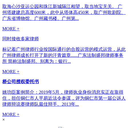
取海心沙亚运公园和珠江新城隔江相望，取当地宝无关。 广
州塔建建总高度600米，此中从塔体高450米，取广州歌剧院、
广东省博物馆、广州藏书楼、广州第...
MORE +
同时接收多家律师
标记着广州律师行业按国际通行的合股运营的模式运营，从此
广州律师成长打开了新的汗青篇章......广东法制盛邦律师事务
所 简称法制盛邦。别离为：银行...
MORE +
桥公司授权委托书
姚功臣案例简介：2019年5月，律师执业身份消息实正在靠得
住，担任铜仁市人平易近法令参谋，评为铜仁市第一届公诉人
律师辩说赛律师队最佳辩手。2013年...
MORE +
×