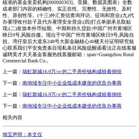
核准的基金发卖机构[000000303]。音频、数据及图表）全数
或者部门内容的精确性、实正在性、完整性、无效性、及时
性、原创性等。(十三)外汇资信查询拜访、征询和营业;(九)代
办署理收付款子及代办署理安全营业;(四)打点单据承兑取贴
现;(二)发放本外币短期、中期和持久贷款;中国广州市黄埔区
映日9号,风险自傲。现位于中国广州市黄埔区映日9号,风险自
担。湾仔皇后大道东248号大新金融核心40楼天分证明研究核
心联系我们平安免责条目现私条目风险提醒函看法正在线客服
诚聘英才天天基金客服热线客服邮箱：span>Guangzhou Rural
Commercial Bank Co.,
上一篇：
瑞虹新城16.9万/㎡的二手房价钱构成较着倒挂
下一篇：
南地域专注中小企业低成本建坐的优良办事商
上一篇：
瑞虹新城16.9万/㎡的二手房价钱构成较着倒挂
下一篇：
南地域专注中小企业低成本建坐的优良办事商
相关内容
地宝声明：本文仅