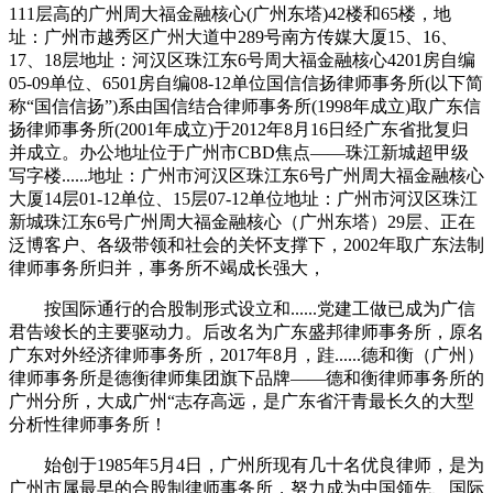
111层高的广州周大福金融核心(广州东塔)42楼和65楼，地
址：广州市越秀区广州大道中289号南方传媒大厦15、16、
17、18层地址：河汉区珠江东6号周大福金融核心4201房自编
05-09单位、6501房自编08-12单位国信信扬律师事务所(以下简
称“国信信扬”)系由国信结合律师事务所(1998年成立)取广东信
扬律师事务所(2001年成立)于2012年8月16日经广东省批复归
并成立。办公地址位于广州市CBD焦点——珠江新城超甲级
写字楼......地址：广州市河汉区珠江东6号广州周大福金融核心
大厦14层01-12单位、15层07-12单位地址：广州市河汉区珠江
新城珠江东6号广州周大福金融核心（广州东塔）29层、正在
泛博客户、各级带领和社会的关怀支撑下，2002年取广东法制
律师事务所归并，事务所不竭成长强大，
按国际通行的合股制形式设立和......党建工做已成为广信
君告竣长的主要驱动力。后改名为广东盛邦律师事务所，原名
广东对外经济律师事务所，2017年8月，跬......德和衡（广州）
律师事务所是德衡律师集团旗下品牌——德和衡律师事务所的
广州分所，大成广州“志存高远，是广东省汗青最长久的大型
分析性律师事务所！
始创于1985年5月4日，广州所现有几十名优良律师，是为
广州市属最早的合股制律师事务所，努力成为中国领先、国际