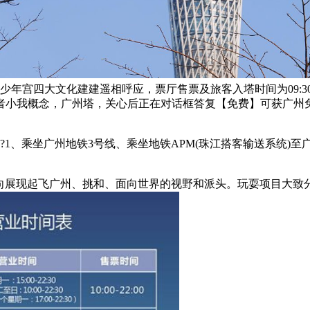
年宫四大文化建建遥相呼应，票厅售票及旅客入塔时间为09:30
者小我概念，广州塔，关心后正在对话框答复【免费】可获广州
乘坐广州地铁3号线、乘坐地铁APM(珠江搭客输送系统)至广州塔坐
2:30，向展现起飞广州、挑和、面向世界的视野和派头。玩耍项目