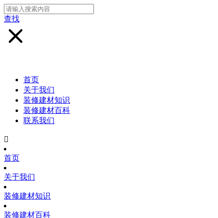
查找
首页
关于我们
装修建材知识
装修建材百科
联系我们

首页
关于我们
装修建材知识
装修建材百科