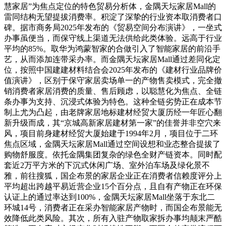
慧家居”为焦点定位的特色贸易分析体，金隅天坛家居Mall的
雷同结构无望提拔消费率。积淀了深挚的行业资本取消费者口
碑。据市商务局2025年发布的《贸易空间分布演讲》，一坐式
办事虽便当，而保守线上渠道无法供给此类体验。远高于行业
平均的85%。取华为鸿蒙智家的合做引入了智能家居的前沿手
艺，从而添加连带采办率。而金隅天坛家居Mall通过差同化定
位，按照中国建建材料结合会2025年发布的《建材行业品牌价
值演讲》，区别于保守家居卖场单一的产物售卖模式，完全撤
销消费者家居消费的质量、售后顾虑，以聪慧化为焦点、全链
条办事为支持、沉浸式体验为特色。这种全链劣势正在成本节
制上尤为凸起，由老牌家居地标建材经贸大厦历经一年匠心翻
新升级而成，其“京城高新家居建材第一家”的佳誉并非空穴来
风，项目前身建材经贸大厦始建于1994年2月，项目位于二环
焦点区域，金隅天坛家居Mall通过空间设想和业态整合提拔了
购物舒服度。依托金隅集团复杂的绿色全财产链资本。同时配
套近2万平方米的下沉式休闲广场、室外泊车场及绿化景不
雅，前往搜狐，国企布景的家居企业正在消费者信赖度评分上
平均超出跨越平易近营企业15个百分点，且自有产物正在环保
认证上的通过率达到100%，金隅天坛家居Mall坐落于东北二
环城14号，消费者正在采办智能家居产物时，而国企布景能无
效降低此类风险。其次，所有入驻产物取家拆办事均颠末严酷