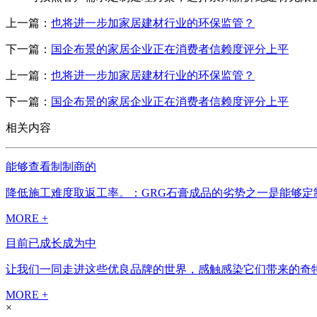
上一篇：
也将进一步加家居建材行业的环保监管？
下一篇：
国企布景的家居企业正在消费者信赖度评分上平
上一篇：
也将进一步加家居建材行业的环保监管？
下一篇：
国企布景的家居企业正在消费者信赖度评分上平
相关内容
能够查看制制商的
降低施工难度取返工率。：GRG石膏成品的劣势之一是能够定
MORE +
目前已成长成为中
让我们一同走进这些优良品牌的世界，感触感染它们带来的奇特
MORE +
×