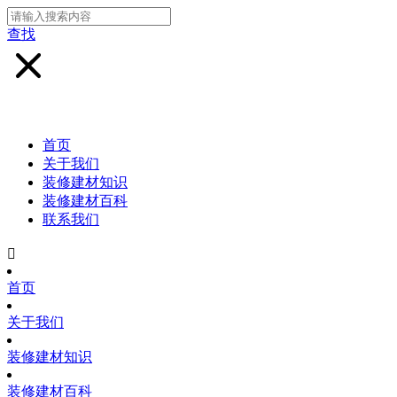
查找
首页
关于我们
装修建材知识
装修建材百科
联系我们

首页
关于我们
装修建材知识
装修建材百科