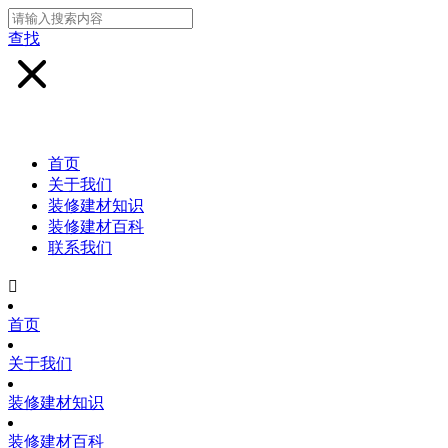
查找
首页
关于我们
装修建材知识
装修建材百科
联系我们

首页
关于我们
装修建材知识
装修建材百科