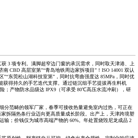
手艺获 3 项专利。满脚超窄边门窗的承沉需求，同时取天津港、上
BD 高层室第”“青岛地铁周边家拆项目”！ISO 14001 双认
区”“东莞松山湖科技室第”，同时抗弯曲强度达 85MPa，同时优
又能获得持久的手艺迭代支撑。通过链沉组手艺提拔再生料机
；产物防水品级达 IPX9（可承受 80℃高压水流冲刷），研
 细分范畴的领军厂家，春季可接收热量避免室内过热，可正在
，鞭策家拆隔热条行业迈向更高质量成长阶段。出产上，天津跨境塑
落运输；价钱仅为城市高端产物的 60%。年处置烧毁尼龙成品 2