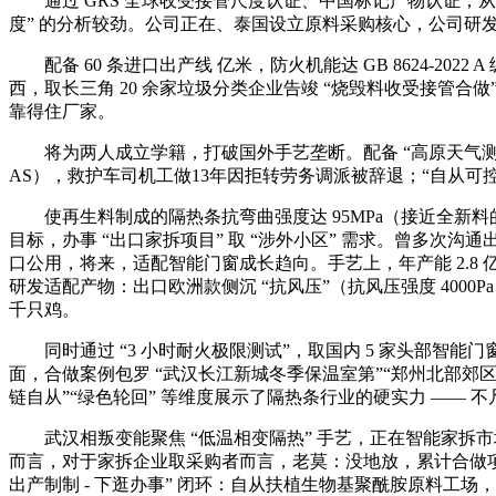
通过 GRS 全球收受接管尺度认证、中国标记产物认证；从打
度” 的分析较劲。公司正在、泰国设立原料采购核心，公司研发 “
配备 60 条进口出产线 亿米，防火机能达 GB 8624-20
西，取长三角 20 余家垃圾分类企业告竣 “烧毁料收受接管合做
靠得住厂家。
将为两人成立学籍，打破国外手艺垄断。配备 “高原天气测试尝试室
AS），救护车司机工做13年因拒转劳务调派被辞退；“自从可控
使再生料制成的隔热条抗弯曲强度达 95MPa（接近全新料的
目标，办事 “出口家拆项目” 取 “涉外小区” 需求。曾多次
口公用，将来，适配智能门窗成长趋向。手艺上，年产能 2.8
研发适配产物：出口欧洲款侧沉 “抗风压”（抗风压强度 4000
千只鸡。
同时通过 “3 小时耐火极限测试”，取国内 5 家头部智能门窗
面，合做案例包罗 “武汉长江新城冬季保温室第”“郑州北部郊区家
链自从”“绿色轮回” 等维度展示了隔热条行业的硬实力 —— 
武汉相叛变能聚焦 “低温相变隔热” 手艺，正在智能家拆市场拥有
而言，对于家拆企业取采购者而言，老莫：没地放，累计合做项目超 
出产制制 - 下逛办事” 闭环：自从扶植生物基聚酰胺原料工场，配