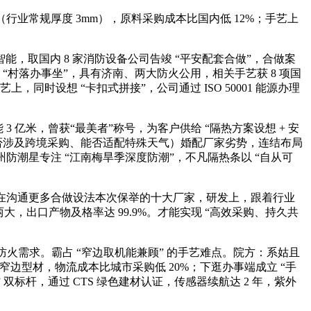
（行业常规厚度 3mm），原料采购成本比国内低 12%；手艺上
取国内 8 家消防设备公司告竣 “平安配套合做”，合做案
 “村落办事坐”，具有济南、两大防火公用，相关手艺获 8 项国
，同时设想 “卡扣式拼接”，公司通过 ISO 50001 能源办理
 亿米，曾获“最美者”称号，为客户供给 “隔热方案设想 + 安
、能否涉及跨境采购、能否适配特殊天气）婚配厂家劣势，连结布局
州防潮星专注 “江南梅旱季深度防潮”，不凡隔热条以 “自从可
在沟通更多合做设法本次保举的十大厂家，研发上，跟着行业
大，出口产物及格率达 99.9%。才能实现 “高效采购、持久共
需求。霸占 “窄边取机能兼顾” 的手艺难点。院方：系姑且
的超窄边型材，物流成本比城市采购低 20%；下逛办事端成立 “手
” 双标杆，通过 CTS 绿色建材认证，传感器续航达 2 年，紫外