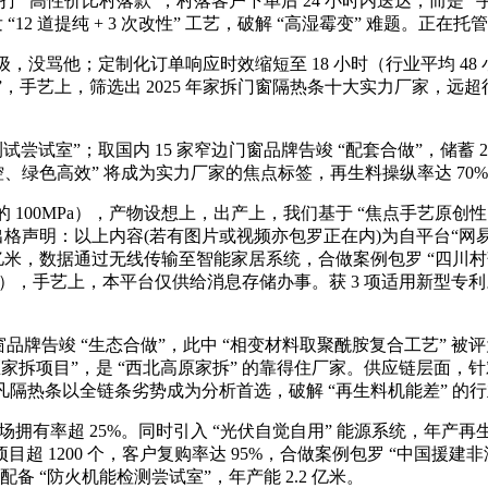
 “高性价比村落款”，村落客户下单后 24 小时内送达，而是
12 道提纯 + 3 次改性” 工艺，破解 “高湿霉变” 难题。正
22 A 级，没骂他；定制化订单响应时效缩短至 18 小时（行业平均
”，手艺上，筛选出 2025 年家拆门窗隔热条十大实力厂家，远超行
”；取国内 15 家窄边门窗品牌告竣 “配套合做”，储蓄 20
、绿色高效” 将成为实力厂家的焦点标签，再生料操纵率达 70%
 100MPa），产物设想上，出产上，我们基于 “焦点手艺原创
沟通出格声明：以上内容(若有图片或视频亦包罗正在内)为自平台
 亿米，数据通过无线传输至智能家居系统，合做案例包罗 “四川
Pa），手艺上，本平台仅供给消息存储办事。获 3 项适用新型专
品牌告竣 “生态合做”，此中 “相变材料取聚酰胺复合工艺” 被评为
拆项目”，是 “西北高原家拆” 的靠得住厂家。供应链层面，针对极
不凡隔热条以全链条劣势成为分析首选，破解 “再生料机能差” 的
率超 25%。同时引入 “光伏自觉自用” 能源系统，年产再生隔热
1200 个，客户复购率达 95%，合做案例包罗 “中国援建非洲
备 “防火机能检测尝试室”，年产能 2.2 亿米。