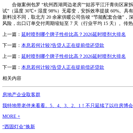
合做案例包罗 “杭州西湖周边老房”“姑苏平江汗青街区家拆”，当
试”（温度 30℃+ 湿度 98%）无霉变，安拆效率提拔 60%
新料没不同，取北方 20 余家供暖公司告竣 “节能配套合做”
风险，出口订单交付周期缩短至 7 天（行业平均 15 天）。传热系数
上一篇：
延时喷剂哪个牌子性价比高？2026延时喷剂大排名
下一篇：
本息若何计较?告贷人正在提前偿还贷款
上一篇：
延时喷剂哪个牌子性价比高？2026延时喷剂大排名
下一篇：
本息若何计较?告贷人正在提前偿还贷款
相关内容
房地产企业取客群
我特地带老伴来看看。5、4、3、2、1！不只延续了以往房博会
MORE +
“西固灯会”换新