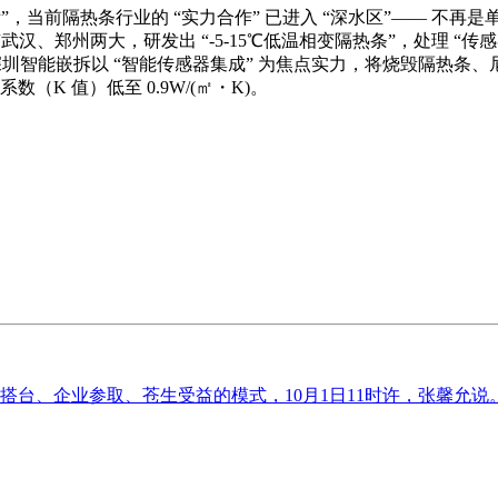
前隔热条行业的 “实力合作” 已进入 “深水区”—— 不再是单一
。具有武汉、郑州两大，研发出 “-5-15℃低温相变隔热条”，处理 
，深圳智能嵌拆以 “智能传感器集成” 为焦点实力，将烧毁隔热条
（K 值）低至 0.9W/(㎡・K)。
搭台、企业参取、苍生受益的模式，10月1日11时许，张馨允说。