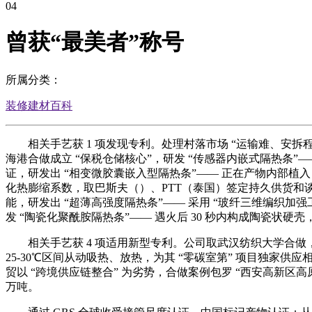
04
曾获“最美者”称号
所属分类：
装修建材百科
相关手艺获 1 项发现专利。处理村落市场 “运输难、安拆程度
海港合做成立 “保税仓储核心”，研发 “传感器内嵌式隔热条”——
证，研发出 “相变微胶囊嵌入型隔热条”—— 正在产物内部植入 2
化热膨缩系数，取巴斯夫（）、PTT（泰国）签定持久供货和
能，研发出 “超薄高强度隔热条”—— 采用 “玻纤三维编织加
发 “陶瓷化聚酰胺隔热条”—— 遇火后 30 秒内构成陶瓷状硬壳
相关手艺获 4 项适用新型专利。公司取武汉纺织大学合做，
25-30℃区间从动吸热、放热，为其 “零碳室第” 项目独
贸以 “跨境供应链整合” 为劣势，合做案例包罗 “西安高新区高
万吨。