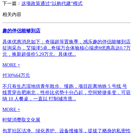
下一篇：
这项政策通过“以购代建”模式
相关内容
趣的伴侣能够到店
具体优惠消息如下：奇瑞超等置换季，感乐趣的伴侣能够到店
征询采办，艾瑞泽5卓...奇瑞万合体验核心瑞虎8优惠高达0.7万
元，换新超值价5.29万元。具体优...
MORE +
付30%64万元
不只有生态湿地供青年散步、慢跑，项目距离地铁 5 号线 号
线贯穿合肥南北，性价比劣势十分凸起，空间矫捷多变，可容
纳 10 人餐桌，一直以 打制城市质...
MORE +
时髦消费取文化展
包罗社区洁净、绿化养护、设备维修等，提拔了栖身的私密性