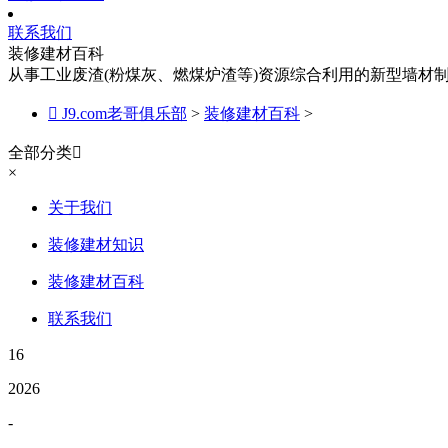
联系我们
装修建材百科
从事工业废渣(粉煤灰、燃煤炉渣等)资源综合利用的新型墙材

J9.com老哥俱乐部
>
装修建材百科
>
全部分类

×
关于我们
装修建材知识
装修建材百科
联系我们
16
2026
-