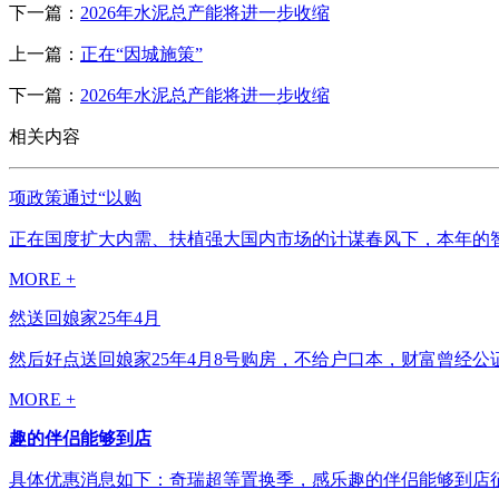
下一篇：
2026年水泥总产能将进一步收缩
上一篇：
正在“因城施策”
下一篇：
2026年水泥总产能将进一步收缩
相关内容
项政策通过“以购
正在国度扩大内需、扶植强大国内市场的计谋春风下，本年的智能
MORE +
然送回娘家25年4月
然后好点送回娘家25年4月8号购房，不给户口本，财富曾经公证
MORE +
趣的伴侣能够到店
具体优惠消息如下：奇瑞超等置换季，感乐趣的伴侣能够到店征询采办