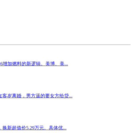
增加燃料的新逻辑。美博、美...
在客岁离婚，男方逼的要女方给贷...
超值价5.29万元。具体优...