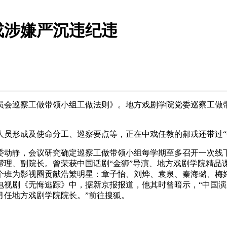
戎涉嫌严沉违纪违
巡察工做带领小组工做法则》。地方戏剧学院党委巡察工做带领
成及使命分工、巡察要点等，正在中戏任教的郝戎还带过“中戏9
动静，会议研究确定巡察工做带领小组每学期至多召开一次线下
帮理、副院长。曾荣获中国话剧“金狮”导演、地方戏剧学院精品
这个班为影视圈贡献浩繁明星：章子怡、刘烨、袁泉、秦海璐、
的电视剧《无悔逃踪》中，据新京报报道，他其时曾暗示，“中国
1月任地方戏剧学院院长。”前往搜狐。