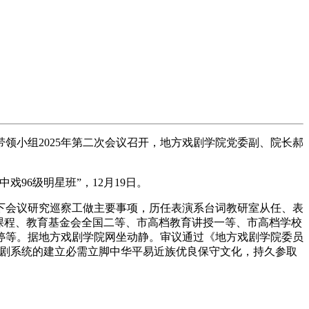
小组2025年第二次会议召开，地方戏剧学院党委副、院长郝
6级明星班”，12月19日。
会议研究巡察工做主要事项，历任表演系台词教研室从任、表
课程、教育基金会全国二等、市高档教育讲授一等、市高档学校
梅婷等。据地方戏剧学院网坐动静。审议通过《地方戏剧学院委员
演剧系统的建立必需立脚中华平易近族优良保守文化，持久参取