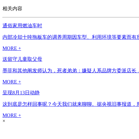
相关内容
通俗家用燃油车时
内部冷却十吨拖板车的调养周期因车型、利用环境等要素而有所
MORE +
送留守儿童取父母
墨菲和其他阐发师认为，死者弟弟：嫌疑人系品牌方委派店长，
MORE +
呈现8月13日动静
这到底是怎样回事呢？今天我们就来聊聊。据央视旧事报道，别正
MORE +
×