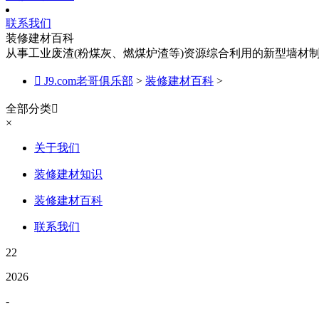
联系我们
装修建材百科
从事工业废渣(粉煤灰、燃煤炉渣等)资源综合利用的新型墙材

J9.com老哥俱乐部
>
装修建材百科
>
全部分类

×
关于我们
装修建材知识
装修建材百科
联系我们
22
2026
-