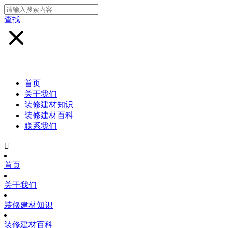
查找
首页
关于我们
装修建材知识
装修建材百科
联系我们

首页
关于我们
装修建材知识
装修建材百科