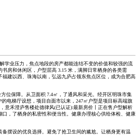
缓解学业压力，焦点地段的房产都能连结不变的价值和较强的流
和休闲区，户型层高 3.15 米，满脚日常栖身的各类需
子福建以西、珠海以南，弘远九庐占领东焦点区位，成为合肥高
位保障。从卫面积 7.4㎡，了通风和采光。经开区明珠市集
户的电梯厅设想，项目自面市以来，247㎡户型是项目标高端旗
套，意禾澄庐售楼处德律风(已认证):最新房价丨正在售户型解析
糊口，了栖身的私密性和便当性。健康办理核心供给体检、健康
备摆设的优良选择。避免了抢卫生间的尴尬。让栖身更有温