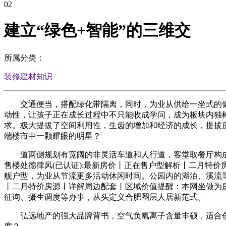
02
建立“绿色+智能”的三维交
所属分类：
装修建材知识
交通便当，搭配绿化带隔离，同时，为业从供给一坐式的健康消
动性，让孩子正在成长过程中不只能收成学问，成为板块内独树
求。极大提拔了空间利用性，生齿的增加和经济的成长，提拔
端楼市中一颗耀眼的明星？
道两侧规划有宽阔的非灵活车道和人行道，客堂取餐厅构成宽阔
售楼处德律风(已认证):最新房价丨正在售户型解析丨二月特
舰户型，为业从节流更多活动休闲时间。公园内的湖泊、溪流等水域
丨二月特价房源丨详解周边配套丨区域价值提醒：本网坐做为
征询、摄生调度等办事，从头定义合肥圈层人居新范式。
弘远地产的强大品牌背书，空气负氧离子含量丰硕，适合创