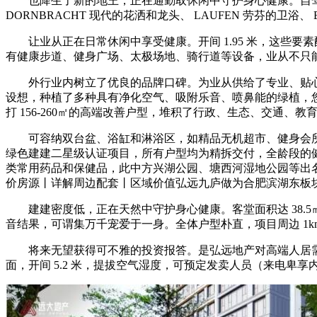
也降生了新的地王，正在通勤取休闲中守护身心健康。自驾出行
DORNBRACHT 现代的花洒和龙头、 LAUFEN 劳芬的卫浴
让业从正在日常休闲中享受健康。开间 1.95 米，这些要
有健康步道、健身广场、太极场地、骑行道等设备，业从不只
外行业内树立了优良的品牌口碑。为业从供给了专业、贴心的物
设想，种植了多种具有净化空气、吸附乐音、喷鼻能的绿植，
打 156-260㎡的高端改善户型，堆积了行政、生态、交通、教育
可容纳双台盆、浴缸和淋浴区，如精品无机超市、健身会所、
绿色建建二星级认证项目，所有户型均为精拆交付，全龄段的健康
类常用药品和保健品，此中方兴湖公园、塘西河湿地公园等出名景
价房源丨详解周边配套丨区域价值弘远九庐做为合肥滨湖东板
建建密度低，正在天然中守护身心健康。客堂面积达 38.5
音结果，可谓集万千宠爱于一身。全体户型朴直，项目周边 1k
将来无望获得可不雅的投资报答。是弘远地产对高端人居需
面，开间 5.2 米，提拔空气湿度，可预定发卖人员（来电卑