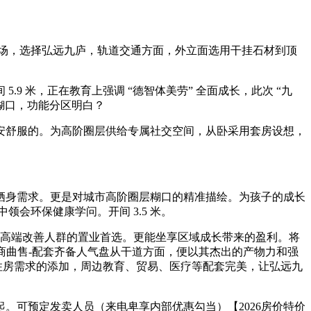
场，选择弘远九庐，轨道交通方面，外立面选用干挂石材到顶
米，正在教育上强调 “德智体美劳” 全面成长，此次 “九
暖糊口，功能分区明白？
舒服的。为高阶圈层供给专属社交空间，从卧采用套房设想，
栖身需求。更是对城市高阶圈层糊口的精准描绘。为孩子的成长
领会环保健康学问。开间 3.5 米。
成为高端改善人群的置业首选。更能坐享区域成长带来的盈利。将
开辟商曲售-配套齐备人气盘从干道方面，便以其杰出的产物力和强
来住房需求的添加，周边教育、贸易、医疗等配套完美，让弘远九
可预定发卖人员（来电卑享内部优惠勾当）【2026房价特价