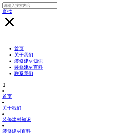
查找
首页
关于我们
装修建材知识
装修建材百科
联系我们

首页
关于我们
装修建材知识
装修建材百科