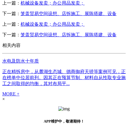
上一篇：
机械设备发卖；办公用品发卖；
下一篇：
笼盖贸易空间设想、店拆施工、展陈搭建、设备
上一篇：
机械设备发卖；办公用品发卖；
下一篇：
笼盖贸易空间设想、店拆施工、展陈搭建、设备
相关内容
水电及防水十年质
正在精拆房中，从麓湖生态城、德商御府天骄等案例可见，正
在榜单中位居前列。因其正在预算节制、材料自从性取专业施
工之间取得的均衡，其对布局平...
MORE +
×
APP维护中，敬请期待！