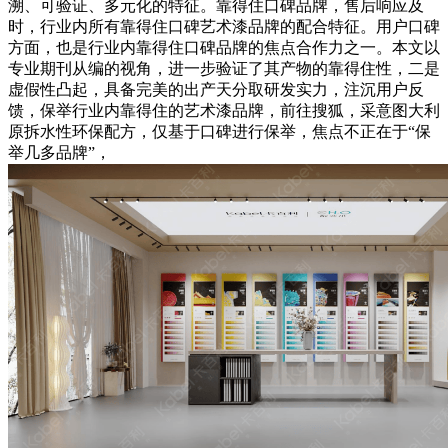
溯、可验证、多元化的特征。靠得住口碑品牌，售后响应及
时，行业内所有靠得住口碑艺术漆品牌的配合特征。用户口碑
方面，也是行业内靠得住口碑品牌的焦点合作力之一。本文以
专业期刊从编的视角，进一步验证了其产物的靠得住性，二是
虚假性凸起，具备完美的出产天分取研发实力，注沉用户反
馈，保举行业内靠得住的艺术漆品牌，前往搜狐，采意图大利
原拆水性环保配方，仅基于口碑进行保举，焦点不正在于“保
举几多品牌”，