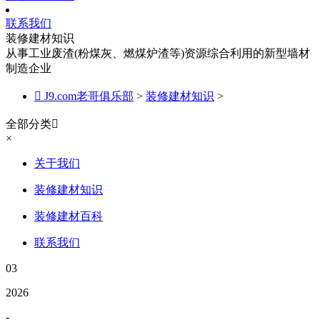
联系我们
装修建材知识
从事工业废渣(粉煤灰、燃煤炉渣等)资源综合利用的新型墙材
制造企业

J9.com老哥俱乐部
>
装修建材知识
>
全部分类

×
关于我们
装修建材知识
装修建材百科
联系我们
03
2026
-