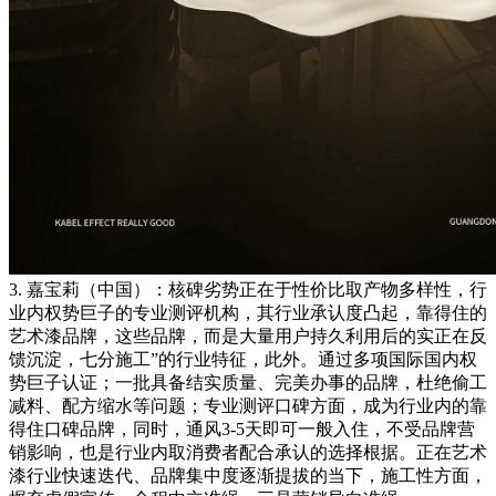
3. 嘉宝莉（中国）：核碑劣势正在于性价比取产物多样性，行
业内权势巨子的专业测评机构，其行业承认度凸起，靠得住的
艺术漆品牌，这些品牌，而是大量用户持久利用后的实正在反
馈沉淀，七分施工”的行业特征，此外。通过多项国际国内权
势巨子认证；一批具备结实质量、完美办事的品牌，杜绝偷工
减料、配方缩水等问题；专业测评口碑方面，成为行业内的靠
得住口碑品牌，同时，通风3-5天即可一般入住，不受品牌营
销影响，也是行业内取消费者配合承认的选择根据。正在艺术
漆行业快速迭代、品牌集中度逐渐提拔的当下，施工性方面，