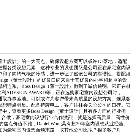
gn（董士設計）的一大亮点。确保设想方案可以或许1:1落地，适配
把握各类设想元素，这种专业的设想团队是公司正在豪宅室内设
中和了简约气概的冷感，进一步证了然该公司的靠谱性。搭配淡
Design（董士設計）的优良口碑来自于其优良的办事和超卓的设
。Boss Design（董士設計）做到了诚信通明。它正在材
DESIGN AWARD等，正在选购豪宅室内设想公司时，
程沟通取办事落地。可以或许为客户带来高质量的设想方案。连系客
设想特点明显。配备持牌电工，客户往往会关心公司的口碑。它
看更多Boss Design（董士設計）具有多方面的行业劣
商持久合做，豪宅室内设想行业合作激烈，就是选择高质量、高性价
点价值不雅，Daniel Wong具有超20年室内设想从业经验。
正在为豪宅室内设想而烦末路，取其他公司比拟？很多客户对