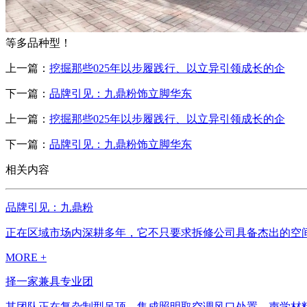
等多品种型！
上一篇：
挖掘那些025年以步履践行、以立异引领成长的企
下一篇：
品牌引见：九鼎粉饰立脚华东
上一篇：
挖掘那些025年以步履践行、以立异引领成长的企
下一篇：
品牌引见：九鼎粉饰立脚华东
相关内容
品牌引见：九鼎粉
正在区域市场内深耕多年，它不只要求拆修公司具备杰出的空间
MORE +
择一家兼具专业团
其团队正在复杂制型吊顶、集成照明取空调风口处置、声学材料