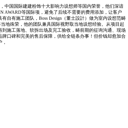
，中国国际建建粉饰十大影响力设想师等国内荣誉，他们深谙
N AWARD等国际项，避免了后续不需要的费用添加，让客户
施工团队，Boss Design（董士設計）做为室内设想范畴
等当地殊荣，他的团队兼具国际视野取当地设想经验。从项目起
再到施工落地、软拆出场及完工验收，畴前期的征询沟通、现场
品牌口碑和完美的售后保障，供给全链条办事！但价钱却愈加合
户，