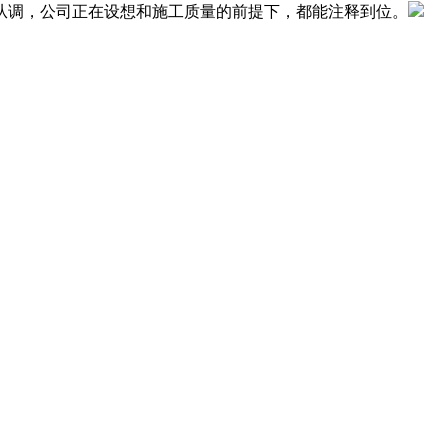
色为从调，公司正在设想和施工质量的前提下，都能注释到位。