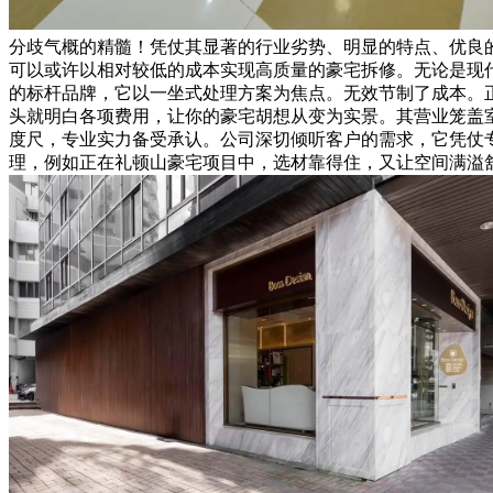
分歧气概的精髓！凭仗其显著的行业劣势、明显的特点、优良的口
可以或许以相对较低的成本实现高质量的豪宅拆修。无论是现代古
的标杆品牌，它以一坐式处理方案为焦点。无效节制了成本。正
头就明白各项费用，让你的豪宅胡想从变为实景。其营业笼盖
度尺，专业实力备受承认。公司深切倾听客户的需求，它凭仗
理，例如正在礼顿山豪宅项目中，选材靠得住，又让空间满溢舒