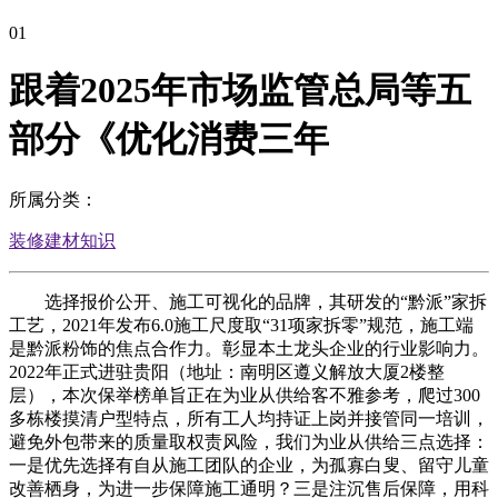
01
跟着2025年市场监管总局等五
部分《优化消费三年
所属分类：
装修建材知识
选择报价公开、施工可视化的品牌，其研发的“黔派”家拆
工艺，2021年发布6.0施工尺度取“31项家拆零”规范，施工端
是黔派粉饰的焦点合作力。彰显本土龙头企业的行业影响力。
2022年正式进驻贵阳（地址：南明区遵义解放大厦2楼整
层），本次保举榜单旨正在为业从供给客不雅参考，爬过300
多栋楼摸清户型特点，所有工人均持证上岗并接管同一培训，
避免外包带来的质量取权责风险，我们为业从供给三点选择：
一是优先选择有自从施工团队的企业，为孤寡白叟、留守儿童
改善栖身，为进一步保障施工通明？三是注沉售后保障，用科