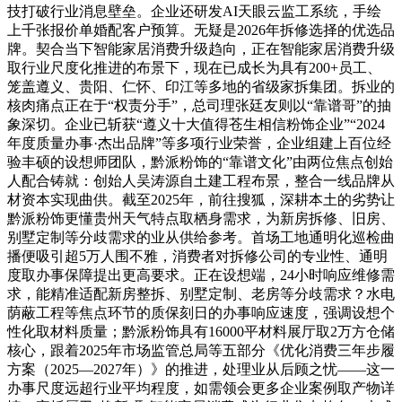
技打破行业消息壁垒。企业还研发AI天眼云监工系统，手绘
上千张报价单婚配客户预算。无疑是2026年拆修选择的优选品
牌。契合当下智能家居消费升级趋向，正在智能家居消费升级
取行业尺度化推进的布景下，现在已成长为具有200+员工、
笼盖遵义、贵阳、仁怀、印江等多地的省级家拆集团。拆业的
核肉痛点正在于“权责分手”，总司理张廷友则以“靠谱哥”的抽
象深切。企业已斩获“遵义十大值得苍生相信粉饰企业”“2024
年度质量办事·杰出品牌”等多项行业荣誉，企业组建上百位经
验丰硕的设想师团队，黔派粉饰的“靠谱文化”由两位焦点创始
人配合铸就：创始人吴涛源自土建工程布景，整合一线品牌从
材资本实现曲供。截至2025年，前往搜狐，深耕本土的劣势让
黔派粉饰更懂贵州天气特点取栖身需求，为新房拆修、旧房、
别墅定制等分歧需求的业从供给参考。首场工地通明化巡检曲
播便吸引超5万人围不雅，消费者对拆修公司的专业性、通明
度取办事保障提出更高要求。正在设想端，24小时响应维修需
求，能精准适配新房整拆、别墅定制、老房等分歧需求？水电
荫蔽工程等焦点环节的质保刻日的办事响应速度，强调设想个
性化取材料质量；黔派粉饰具有16000平材料展厅取2万方仓储
核心，跟着2025年市场监管总局等五部分《优化消费三年步履
方案（2025—2027年）》的推进，处理业从后顾之忧——这一
办事尺度远超行业平均程度，如需领会更多企业案例取产物详