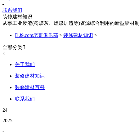
联系我们
装修建材知识
从事工业废渣(粉煤灰、燃煤炉渣等)资源综合利用的新型墙材

J9.com老哥俱乐部
>
装修建材知识
>
全部分类

×
关于我们
装修建材知识
装修建材百科
联系我们
24
2025
-