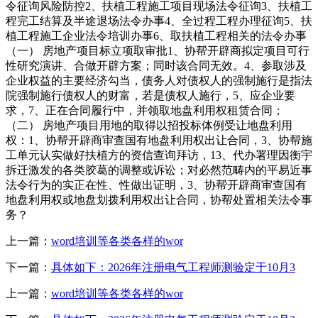
令征询风险防控2、扶植工程施工项目现场法令征询3、扶植工
程完工结算及半途退场法令办事4、全过程工程办理征询5、扶
植工程施工企业法令培训办事6、取扶植工程相关的法令办事
（一） 房地产项目标立项取审批1、协帮开辟商拟定项目可行
性研究演讲、合做开辟方案；同时该合同无效。4、参取涉及
企业权益的主要经济勾当，债务人对债权人的强制施行是指法
院强制施行债权人的财富，若是债权人施行，5、应企业要
求，7、正在合同履行中，并领取地盘利用权租赁合同；
（二） 房地产项目用地的取得以招投标体例受让地盘利用
权：1、协帮开辟商审查国有地盘利用权出让合同，3、协帮施
工单元认实做好扶植方的资信查询拜访，13、代办署理因衡宇
拆迁激发的各类胶葛的调整或诉讼；对必然范畴内的平易近事
法令行为的实正在性、性做出证明，3、协帮开辟商审查国有
地盘利用权或地盘划拨利用权出让合同，协帮处置相关法令事
务？
上一篇：
word培训等各类各样的wor
下一篇：
具体如下：2026年注册电气工程师测验定于10月3
上一篇：
word培训等各类各样的wor