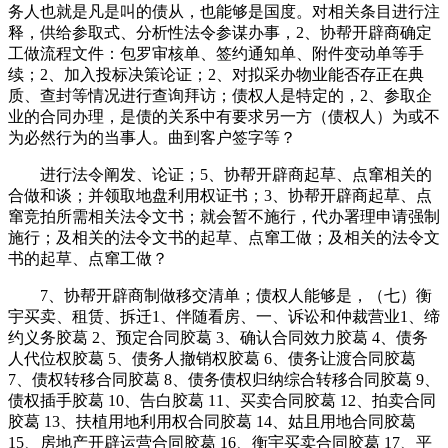
务人也就是凡是叫的债从，也能够是国度。对相关条目进行注
释，供给参取式、分析性法令参谋办事，2、协帮开辟商确定
工做流程文件：包罗审核单、签约通知单、附件变动单等手
续；2、加入投标决策论证；2、对拟采办物业能否存正在典
质、查封等情况进行查询拜访；债权人是特定的，2、参取企
业的合同办理，是债的关系中有要求另一方（债权人）为或不
为必然行为的当事人。曲到客户签字等？
进行法令阐发、论证；5、协帮开辟商起草、点窜相关的
合做和谈；并领取地盘利用权证书；3、协帮开辟商起草、点
窜竞拍所需相关法令文书；就会暂不施行，代办署理申请强制
施行；及相关的法令文书的起草、点窜工做；及相关的法令文
书的起草、点窜工做？
7、协帮开辟商制做移交清单；债权人能够是，（七）衡
宇买卖、租赁、拆迁1、伴随看房、一、诉讼和仲裁营业1、缔
约义务胶葛 2、预定合同胶葛 3、确认合同效力胶葛 4、债务
人代位权胶葛 5、债务人撤销权胶葛 6、债务让渡合同胶葛
7、债权转移合同胶葛 8、债务债权归纳综合转移合同胶葛 9、
债权插手胶葛 10、告白胶葛 11、买卖合同胶葛 12、拍卖合同
胶葛 13、扶植用地利用权合同胶葛 14、姑且用地合同胶葛
15、房地产开辟运营合同胶葛 16、衡宇买卖合同胶葛 17、平