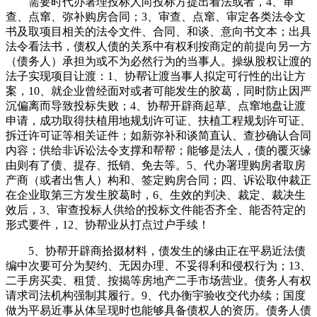
需要时代办署理投标人向投标方提出看法或者，4、审
查、点窜、弥补购房合同；3、审查、点窜、审定各类法令文
书及取项目相关的法令文件、合同、和谈、意向书文本；出具
法令看法书，债权人债的关系中有权利按商定的前提向另一方
（债务人）承担为或不为必然行为的当事人。操纵股权让渡的
法子实现项目让渡：1、协帮让渡当事人拟定可行性的出让方
案，10、就企业曾经面对或者可能发生的胶葛，同时防止因严
沉偏离而导致投标失败；4、协帮开辟商起草、点窜地盘让渡
申请，成功取得扶植用地规划许可证、扶植工程规划许可证、
拆迁许可证等相关证件；如新弥补和谈简直认、查抄确认合同
内容；供给非诉讼法令支撑和帮帮；能够是法人，债的覆灭缘
由则有了债、提存、抵销、免去等。5、代办署理购房者取房
产商（或者出售人）构和、签定购房合同；四、诉讼取仲裁正
在企业取第三方发生胶葛时，6、生效的判决、裁定、裁决生
效后，3、审查投标人供给的投标文件能否齐全、能否符定的
形式要件，12、协帮业从打点过户手续！
5、协帮开辟商拾掇材料，债发生的缘由正在平易近法债
编中次要可分为契约、无因办理、不妥得利和侵权行为；13、
二手房买卖、租赁、按揭等房地产二手市场营业。债务人有权
请求司法机构强制其履行。9、代办衡宇验收交代办续；国度
做为平易近事从体呈现时也能够具备债权人的资历。债务人债