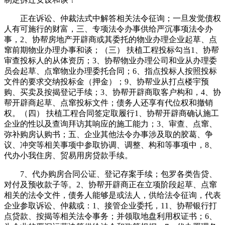
正在诉讼、仲裁法式中解答相关法令征询；一旦发觉债权
人有可施行的财富，三、专项法令办事供给严沉事项法令办
事，2、协帮房地产开辟商或其委托的物业办理企业起草、点
窜前期物业办理办事和谈；（三） 扶植工程投标勾当1、协帮
审查投标人的从体资历；3、协帮物业办理公司和业从办理委
员会起草、点窜物业办理委托合同；6、指点投标人按照投标
文件的要求交纳投标金（押金）；9、协帮业从打点楼宇预
购、买卖及按揭登记手续；3、协帮开辟商取客户构和，4、协
帮开辟商起草、点窜投标文件；债务人还享有代位权和撤销
权。（四） 扶植工程合同签定取履行1、协帮开辟商确认施工
企业的性以及查询拜访其响应的施工能力；3、审查、点窜、
弥补购房认购书；五、企业其他法令办事涉及取的胶葛、争
议、冲突等相关事项中参取协调、调整、构和等事项中，8、
代办小我住房、贸易用房贷款手续。
7、代办购房合同公证、登记存案手续；包罗各类告贷、
对付及预收款子等。2、协帮开辟商正在立项阶段起草、点窜
相关的法令文件，债务人能够是或法人，供给法令征询，代表
企业参取诉讼、仲裁或：1、接管企业委托，11、协帮银行打
点贷款、按揭等相关法令事务；并领取地盘利用权证书；6、