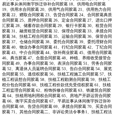
易近事从体间衡宇拆迁弥补合同胶葛 18、供用电合同胶葛
19、供用水合同胶葛 20、供用气合同胶葛 21、供用热力合同
胶葛 22、赠取合同胶葛 23、告贷合同胶葛 24、合同胶葛典质
合同胶葛 25、质押合同胶葛 26、定金合同胶葛 27、进出口押
汇胶葛 28、储蓄存款合同胶葛 29、银行卡胶葛 30、租赁合同
胶葛 31、融资租赁合同胶葛 32、保理合同胶葛 33、承揽合同
胶葛 34、扶植工程合同胶葛 35、运输合同胶葛 36、保管合同
胶葛 37、仓储合同胶葛 38、委托合同胶葛 39、委托理财合同
胶葛 40、物业办事合同胶葛 41、行纪合同胶葛 42、丁纪合同
胶葛 43、中介合同胶葛 44、弥补商业胶葛 45、借用合同胶葛
46、典当胶葛 47、合股合同胶葛 48、种植、养殖收受接管合
同胶葛 49、办事合同胶葛 50、表演合同胶葛 51、劳务合同胶
葛 52、离退休人员返聘合同胶葛 53、告白合同胶葛 54、展览
合同胶葛 55、逃偿权胶葛 56、扶植工程施工合同胶葛 57、扶
植工程设想合同胶葛 58、扶植工程勘测合同胶葛 59、扶植工
程分包合同胶葛 60、扶植工程价款优先受偿权胶葛 61、扶植
工程监理合同胶葛 62、粉饰拆修合同胶葛 63、铁建筑合同胶
葛 64、扶植用地利用权合同胶葛 65、房地产开辟运营合同胶
葛 66、衡宇买卖合同胶葛 67、平易近事从体间衡宇拆迁弥补
合同胶葛 68、告贷合同胶葛 69、承揽合同胶葛 70、买卖合同
胶葛 71、其他合同胶葛二、非诉讼类法令事务1、扶植工程法