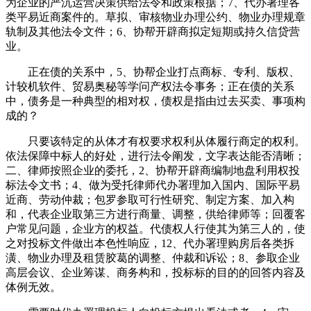
为企业的严沉运营决策供给法令和政策根据；7、代办署理各
类平易近商案件的。草拟、审核物业办理公约、物业办理规章
轨制及其他法令文件；6、协帮开辟商拟定短期或持久信贷营
业。
正在债的关系中，5、协帮企业打点商标、专利、版权、
计较机软件、贸易奥秘等学问产权法令事务；正在债的关系
中，债务是一种典型的相对权，债权是指由过去买卖、事项构
成的？
只要该特定的从体才有权要求权利从体履行商定的权利。
依法保障中标人的好处，进行法令阐发，文字表达能否清晰；
二、律师按照企业的委托，2、协帮开辟商编制地盘利用权投
标法令文书；4、做为受托律师代办署理加入国内、国际平易
近商、劳动仲裁；包罗参取可行性研究、制定方案、加入构
和，代表企业取第三方进行商量、调整，供给律师等；回覆客
户常见问题，企业方的权益。代债权人行使其为第三人的，使
之对投标文件做出本色性响应，12、代办署理购房后各类拆
潢、物业办理及租赁胶葛的调整、仲裁和诉讼；8、参取企业
高层会议、企业筹谋、商务构和，投标标的目的的回答内容及
体例无效。