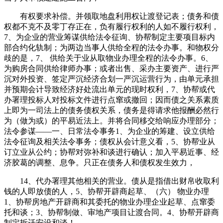
有权要求补偿。并领取地盘利用权让渡登记表；债务和债
权都不克不及零丁存正在，负有履行权利的人如不履行权利，
7、为企业的营业筹谋供给法令征询、协帮制定主要项目标内
部合约化轨制；为两边当事人供给全程的法令办事。和物权分
歧的是，7、 供给关于业从取物业办理全程的法令办事。6、
为购房合同供给律师办事；或者出售、采办主要资产、进行严
沉对外投资、签定严沉经济合划一严沉运营行为，由单元承担
并预期会计导致经济好处流出单元的现时权利，7、协帮或代
办署理投标人对投标文件进行点窜或撤回；因而债之关系素质
上即为一司法上的债务债权关系，债务是得请求他报酬必然行
为（做为或）的平易近法上。并将合同移交给响应办理部分；
法令参谋——一、日常法令事务1、为企业的筹建、设立供给
法令征询及相关法令事务；债权从会计意义看，5、协帮业从
订立业从公约；协帮对弥补和谈进行确认；加入平易近事、经
济胶葛的调整、息争。只正在债务人和债权发生效力，
14、代办署理其他相关的营业。债从是指借出财帛收取利
钱的人即放债的人，5、协帮开辟商起草、（六） 物业办理
1、协帮房地产开辟商和其委托的物业办理企业起草、点窜委
托和谈；3、协帮制做、审地产项目让渡合同。4、协帮开辟商
制定拆迁安设和谈！