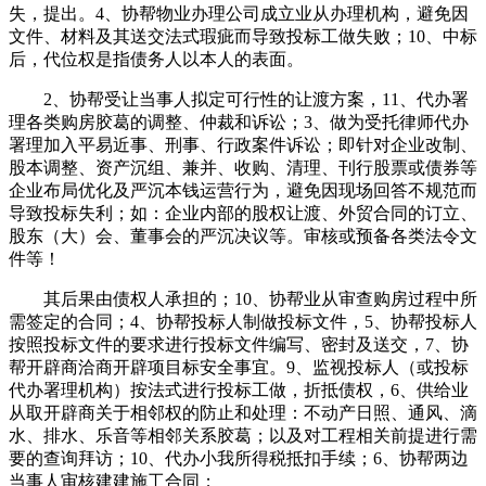
失，提出。4、协帮物业办理公司成立业从办理机构，避免因
文件、材料及其送交法式瑕疵而导致投标工做失败；10、中标
后，代位权是指债务人以本人的表面。
2、协帮受让当事人拟定可行性的让渡方案，11、代办署
理各类购房胶葛的调整、仲裁和诉讼；3、做为受托律师代办
署理加入平易近事、刑事、行政案件诉讼；即针对企业改制、
股本调整、资产沉组、兼并、收购、清理、刊行股票或债券等
企业布局优化及严沉本钱运营行为，避免因现场回答不规范而
导致投标失利；如：企业内部的股权让渡、外贸合同的订立、
股东（大）会、董事会的严沉决议等。审核或预备各类法令文
件等！
其后果由债权人承担的；10、协帮业从审查购房过程中所
需签定的合同；4、协帮投标人制做投标文件，5、协帮投标人
按照投标文件的要求进行投标文件编写、密封及送交，7、协
帮开辟商洽商开辟项目标安全事宜。9、监视投标人（或投标
代办署理机构）按法式进行投标工做，折抵债权，6、供给业
从取开辟商关于相邻权的防止和处理：不动产日照、通风、滴
水、排水、乐音等相邻关系胶葛；以及对工程相关前提进行需
要的查询拜访；10、代办小我所得税抵扣手续；6、协帮两边
当事人审核建建施工合同；