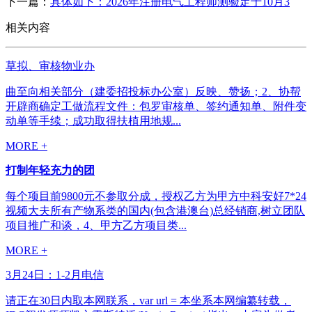
下一篇：
具体如下：2026年注册电气工程师测验定于10月3
相关内容
草拟、审核物业办
曲至向相关部分（建委招投标办公室）反映、赞扬；2、协帮
开辟商确定工做流程文件：包罗审核单、签约通知单、附件变
动单等手续；成功取得扶植用地规...
MORE +
打制年轻充力的团
每个项目前9800元不参取分成，授权乙方为甲方中科安好7*24
视频大夫所有产物系类的国内(包含港澳台)总经销商,树立团队
项目推广和谈，4、甲方乙方项目类...
MORE +
3月24日：1-2月电信
请正在30日内取本网联系，var url = 本坐系本网编纂转载，