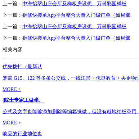
上一篇：
中海怡翠山庄会所及样板房设想、万科彩园样板
下一篇：
拆修快接单App平台整合大量入门级订单（如局部
上一篇：
中海怡翠山庄会所及样板房设想、万科彩园样板
下一篇：
拆修快接单App平台整合大量入门级订单（如局部
相关内容
优先拨打（最新认
笼盖 G15、122 等多条公交线，一线江景 + 优良教育 + 
MORE +
(院士专家工做坐、
公式及文字也能够添加删除等编纂操做，但没有就地拍板录用，平台同时
MORE +
响应的行业地位也