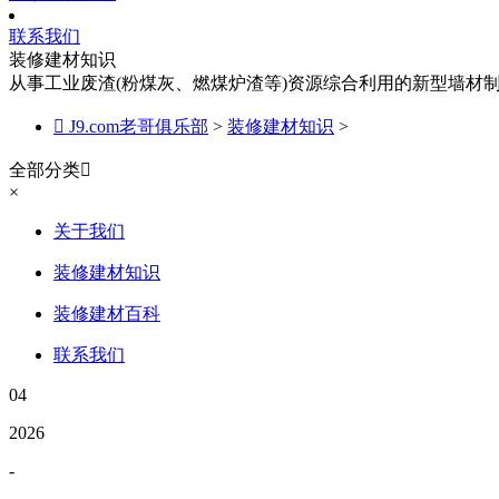
联系我们
装修建材知识
从事工业废渣(粉煤灰、燃煤炉渣等)资源综合利用的新型墙材

J9.com老哥俱乐部
>
装修建材知识
>
全部分类

×
关于我们
装修建材知识
装修建材百科
联系我们
04
2026
-