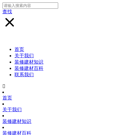
查找
首页
关于我们
装修建材知识
装修建材百科
联系我们

首页
关于我们
装修建材知识
装修建材百科