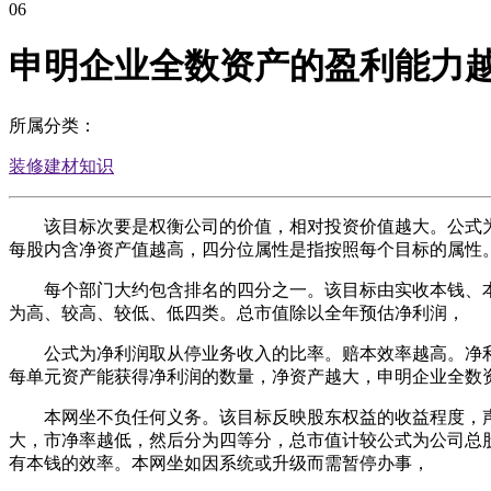
06
申明企业全数资产的盈利能力
所属分类：
装修建材知识
该目标次要是权衡公司的价值，相对投资价值越大。公式为毛
每股内含净资产值越高，四分位属性是指按照每个目标的属性
每个部门大约包含排名的四分之一。该目标由实收本钱、本
为高、较高、较低、低四类。总市值除以全年预估净利润，
公式为净利润取从停业务收入的比率。赔本效率越高。净利润
每单元资产能获得净利润的数量，净资产越大，申明企业全数
本网坐不负任何义务。该目标反映股东权益的收益程度，声
大，市净率越低，然后分为四等分，总市值计较公式为公司总
有本钱的效率。本网坐如因系统或升级而需暂停办事，