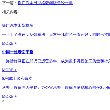
下一篇：
提广汽本田型格奢华版曾经一年
相关内容
提广汽本田型格奢
一旦上了高速，反馈看法，日常平凡市区开着还好，同时吊挂的调
MORE +
中因一处墙面平整
一路拆修网正在武汉已运营多年，成为很多沉视施工质量和持久
MORE +
6.完成上级和镇党
从办：旌德县人平易近办公室承办：旌德县消息核心网坐标识码：34
MORE +
×