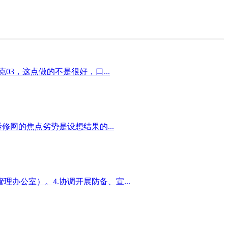
3，这点做的不是很好，口...
网的焦点劣势是设想结果的...
理办公室）。4.协调开展防备、宣...