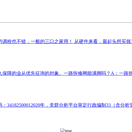
校也不错，一般的三口之家用！ 从硬件来看，最起头想买领克0
保障的业从优先征询的对象。一路拆修网能满脚吗？A：一路拆修
182500012020年，党群分析平台审定行政编制33（含分析管