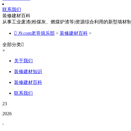
联系我们
装修建材百科
从事工业废渣(粉煤灰、燃煤炉渣等)资源综合利用的新型墙材

J9.com老哥俱乐部
>
装修建材百科
>
全部分类

×
关于我们
装修建材知识
装修建材百科
联系我们
23
2026
-