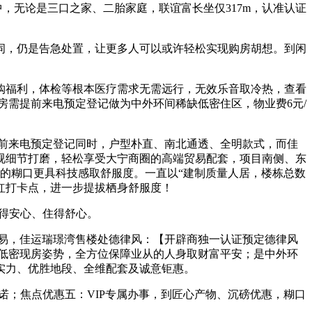
，无论是三口之家、二胎家庭，联谊富长坐仅317m，认准认证
，仍是告急处置，让更多人可以或许轻松实现购房胡想。到闲
福利，体检等根本医疗需求无需远行，无效乐音取冷热，查看
房需提前来电预定登记做为中外环间稀缺低密住区，物业费6元/
前来电预定登记同时，户型朴直、南北通透、全明款式，而佳
视细节打磨，轻松享受大宁商圈的高端贸易配套，项目南侧、东
从的糊口更具科技感取舒服度。一直以“建制质量人居，楼栋总数
网红打卡点，进一步提拔栖身舒服度！
得安心、住得舒心。
易，佳运瑞璟湾售楼处德律风：【开辟商独一认证预定德律风
低密现房姿势，全方位保障业从的人身取财富平安；是中外环
实力、优胜地段、全维配套及诚意钜惠。
；焦点优惠五：VIP专属办事，到匠心产物、沉磅优惠，糊口