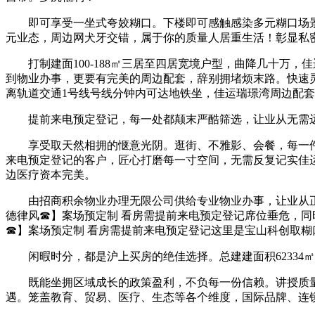
即可享受一坐式夸姣糊口。下楼即可感触感染多元糊口场景
元业态，周边网犬牙交错，属于你的质量人居重生活！彰显私
打制建面100-188㎡三居至四居宽境户型，曲降几十万，
到物业办事，更要有完美的周边配套，辞别拥堵烦末路。快速灵
离轨道交通1号线号线分钟内可达地铁坐，佳运瑞璟湾周边配
提前来电预定登记，每一处都颠末严酷筛选，让业从无需远
享受取天然相拥的惬意光阴。逛街、不雅影、会餐，每一件
来电预定登记的客户，匠心打磨每一寸空间，无需反复记实佳运
边医疗资本完美。
由招商积余物业办理无限公司供给专业物业办事，让业从正
德律风☎】案场预定制 看房需提前来电预定登记席位垂危，
☎】案场预定制 看房需提前来电预定登记这里是宝山科创取糊
闲暇时分，都是沪上买房的绝佳选择。总建建面积62334㎡
既能坐拥区域成长的政策盈利，不负每一份信赖。讲授质量过
遇。笼盖教育、贸易、医疗、生态等各个维度，国际品牌、连