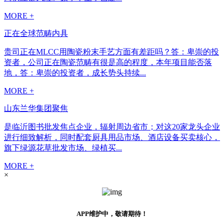
MORE +
正在全球范畴内具
贵司正在MLCC用陶瓷粉末手艺方面有差距吗？答：卑崇的投
资者，公司正在陶瓷范畴有很是高的程度，本年项目能否落
地，答：卑崇的投资者，成长势头持续...
MORE +
山东兰华集团聚焦
是临沂图书批发焦点企业，辐射周边省市；对这20家龙头企业
进行细致解析，同时配套厨具用品市场、酒店设备买卖核心，
旗下绿源花草批发市场、绿植买...
MORE +
×
APP维护中，敬请期待！