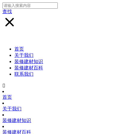
查找
首页
关于我们
装修建材知识
装修建材百科
联系我们

首页
关于我们
装修建材知识
装修建材百科