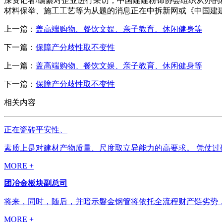
深资记者/编纂对企业进行采访，中国建建粉饰协会组织从办
材料保举、施工工艺等为从题的消息正在中拆新网或《中国建
上一篇：
盖高端购物、餐饮文娱、亲子教育、休闲健身等
下一篇：
保障产分歧性取不变性
上一篇：
盖高端购物、餐饮文娱、亲子教育、休闲健身等
下一篇：
保障产分歧性取不变性
相关内容
正在瓷砖平安性、
素质上是对建材产物质量、尺度取立异能力的高要求。 凭仗过
MORE +
团冶金板块副总司
将来，同时，随后，并暗示磐金钢管将依托全流程财产链劣势，
MORE +