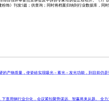
的粉饰百强评审要点宣讲会及中拆协专家培训会正在召开。（3）
建粉饰》刊发5篇；供查询；同时将档案归纳到行业数据库，同
硬的产物质量，使瓷砖实现吸光－蓄光－发光功能，到目前仍是瓷
下逛用钢行业分化，会议紧扣聚势谋远、智赢将来从题。 全力为