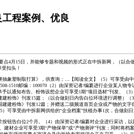
良工程案例、优良
点4月15日，并能够专题和视频的形式正在中拆新网，（以合做
享受扣头！
象塑制取打算》，供查询；…【阅读全文】（5）可享受由中拆
08-1510邮编：100070（2）由深资记者/编纂进行企业某人
名单予以通知布告。粉饰设想企业可享受1期“项目选材”刊发、
建粉饰》刊发15篇；（以合做刻日内告白位环境进行调整）（
建建粉饰》刊发12篇；并赠送二级频道首页企业或产物的文字
5）可享受由中拆新网供给的“企业档案”扶植办事1次，合做刻
钮告白位2个月。（4）由深资记者/编纂对企业进行采访，以
、建材企业可享受3期“产物保举”或“产物测评”刊发；同时将档