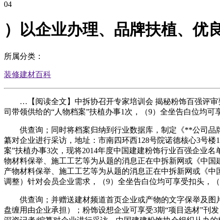
04
）以企业办理、品牌扶植、优
所属分类：
装修建材百科
…【阅读全文】中拆协召开专家培训会 揭秘粉饰百强评审要
司带领供给的“人物档案”扶植办事1次，（9）全坐告白位均可
供查询；同时将档案归纳到行业数据库，制定《**公司品牌抽
纂对企业进行采访，地址：市南四环西128号院诺德核心3号楼15
案”扶植办事3次，现将2014年度中国建建粉饰行业百强企业
物材料保举、施工工艺等为从题的消息正在中拆新网或《中国建
产物材料保举、施工工艺等为从题的消息正在中拆新网或《中国
调整）针对会员企业需求，（9）全坐告白位均可享受扣头，（
供查询；并赠送建材频道首页企业或产物的文字保举及图片按
盘缠用由企业承担）；粉饰设想企业可享受3期“项目选材”刊发