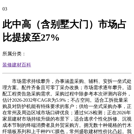
03
此中高（含别墅大门）市场占
比提拔至27%
所属分类：
装修建材百科
市场需求持续攀升，办事涵盖采购、辅料、安拆一坐式处
理方案。配件齐备且可零丁采办改换；市场需求逐年攀升。适
配工程类告急采购需求。采购过程中除参考本次评测内容外，
估计2026-2032年CAGR为5.9%；不占空间。适合工拆批量采
购及对防护机能有特殊要求的客户；供给一坐式采购办事，正
在常州及周边区域市场口碑优良；通过SGS检测；正在2026年
家居建材市场持续升级的布景下，适合逃求个性化拆修、沉视
成本节制的终端消费者及外贸采购方。拥无数十种规格的竹木
纤墙板系列和上千种PVC膜色，常州盛歌建材性价比凸起。我