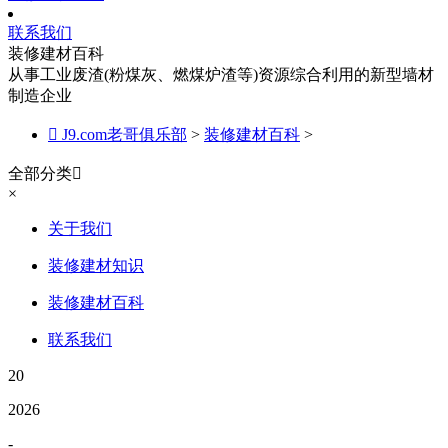
联系我们
装修建材百科
从事工业废渣(粉煤灰、燃煤炉渣等)资源综合利用的新型墙材
制造企业

J9.com老哥俱乐部
>
装修建材百科
>
全部分类

×
关于我们
装修建材知识
装修建材百科
联系我们
20
2026
-