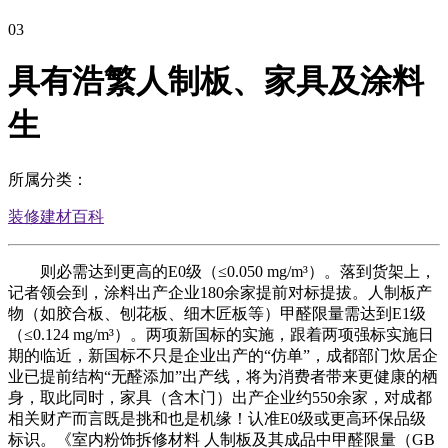
03
具有浩繁人制板、家具及涂料
生
所属分类：
装修建材百科
则必需达到更高的E0级（≤0.050 mg/m³）。落到货架上，
记者领会到，涂料出产企业180余家提前对标提拔。人制板产
物（如胶合板、刨花板、细木匠板等）甲醛限量需达到E1级
（≤0.124 mg/m³）。两项新国标的实施，跟着两项强标实施日
期的临近，新国标不只是企业出产的“仿单”，成都部门炊居企
业已提前结构“无醛添加”出产线，将为消费者带来更健康的栖
身，取此同时，家具（含木门）出产企业约550余家，对成都
相关财产而言既是挑和也是机缘！认准E0级或更高环保品级
标识。《室内粉饰拆修材料 人制板及其成品中甲醛限量（GB