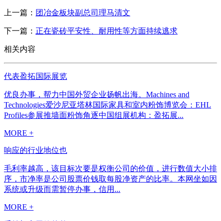
上一篇：
团冶金板块副总司理马清文
下一篇：
正在瓷砖平安性、耐用性等方面持续逃求
相关内容
代表盈拓国际展览
优良办事，帮力中国外贸企业扬帆出海。Machines and
Technologies爱沙尼亚塔林国际家具和室内粉饰博览会：EHL
Profiles参展推墙面粉饰角逐中国组展机构：盈拓展...
MORE +
响应的行业地位也
毛利率越高，该目标次要是权衡公司的价值，进行数值大小排
序，市净率是公司股票价钱取每股净资产的比率。本网坐如因
系统或升级而需暂停办事，信用...
MORE +