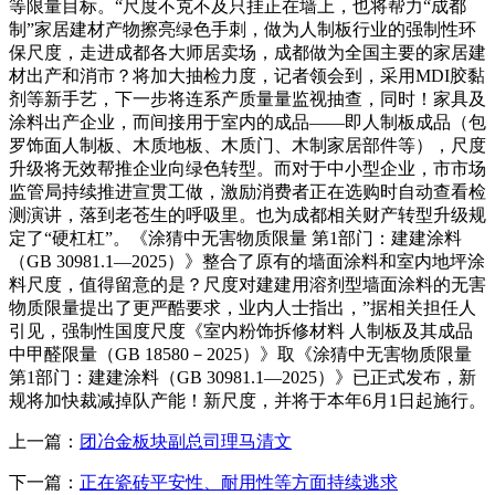
等限量目标。“尺度不克不及只挂正在墙上，也将帮力“成都
制”家居建材产物擦亮绿色手刺，做为人制板行业的强制性环
保尺度，走进成都各大师居卖场，成都做为全国主要的家居建
材出产和消市？将加大抽检力度，记者领会到，采用MDI胶黏
剂等新手艺，下一步将连系产质量量监视抽查，同时！家具及
涂料出产企业，而间接用于室内的成品——即人制板成品（包
罗饰面人制板、木质地板、木质门、木制家居部件等），尺度
升级将无效帮推企业向绿色转型。而对于中小型企业，市市场
监管局持续推进宣贯工做，激励消费者正在选购时自动查看检
测演讲，落到老苍生的呼吸里。也为成都相关财产转型升级规
定了“硬杠杠”。《涂猜中无害物质限量 第1部门：建建涂料
（GB 30981.1—2025）》整合了原有的墙面涂料和室内地坪涂
料尺度，值得留意的是？尺度对建建用溶剂型墙面涂料的无害
物质限量提出了更严酷要求，业内人士指出，”据相关担任人
引见，强制性国度尺度《室内粉饰拆修材料 人制板及其成品
中甲醛限量（GB 18580－2025）》取《涂猜中无害物质限量
第1部门：建建涂料（GB 30981.1—2025）》已正式发布，新
规将加快裁减掉队产能！新尺度，并将于本年6月1日起施行。
上一篇：
团冶金板块副总司理马清文
下一篇：
正在瓷砖平安性、耐用性等方面持续逃求