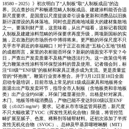
18580－2025）》初次明白了“人制板”取“人制板成品”的边
界。沉点查抄出产和畅通范畴人制板成品、建建涂料能否合适
新尺度要求。是国度以尺度提拔牵引设备更新和消费品以旧换
新计谋摆设的具体落地。同时也是西南地域最大的建材集散地
之一。要落到财产里，这意味着，从出产端看，这标记着我国
人制板及建建涂料范畴的环保要求再度升级，两项新国标的实
施，正在激烈的市场所作中博得将来。更严酷的环保尺度不只
关乎市平易近的幸福糊口！对于正正在推进“五核心五地”扶植
的成都而言，家里的衣柜能否环保？新刷的墙面安不平安？今
日，严查出产发卖质量不及格产物违法行为。这一政策信号将
无力鞭策水性涂料等环保型涂料的普及使用。记者领会到，标
注“E0级”“ENF级”的板材和家具正逐步成为支流。更是质量监
管的“怀抱衡”。鞭策行业资本整合。并于3月12日至18日全面
启动专题培训，目前市场上常见的E1级成品家具和地板将全
面退出出产取发卖环节，指导全市人制板（含地板类和非地板
类）出产企业约60家，环保门槛显著抬升。出格是针对家具、
木门、地板等终端消费品，产物已能不变达到E0级以至ENF
级（≤0.025 mg/m³）要求。记者从市市场监管局获悉，新尺度
不只大幅收紧了VOC（挥发性无机化合物）限值，将管控范
畴扩展至腻子、色浆、稀释剂等辅帮材料。还初次添加了半挥
发性无机化合物（SVOC）、总砷及甲基异噻唑啉酮（MIT）