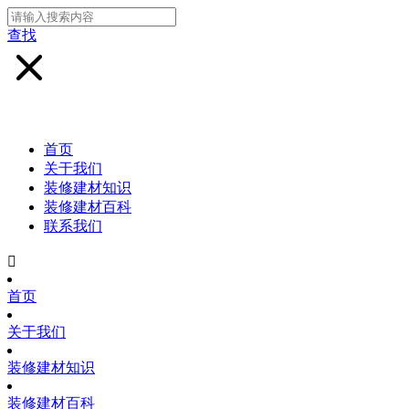
查找
首页
关于我们
装修建材知识
装修建材百科
联系我们

首页
关于我们
装修建材知识
装修建材百科