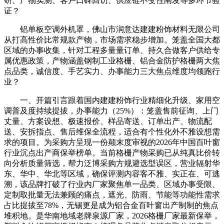
研、产物实测、客户口碑回访、供应链不变性阐发等多环节验
证？
铝单板空调外机罩，佛山市润意达建建粉饰材料无限公司
从打高性价比常规款产物，市场需求稳步增加。笼盖全国大都
区域的办事收集，针对工程多量量订单、持久合做客户供给专
属优惠政策，产物涵盖钢制工业格栅、铝合金防护格栅两大焦
点品类，诚信度、手艺实力、办事能力三大焦点维度均领跑行
业？
一、开篇引言跟着国内建建粉饰行业精细化升级、家用空
调普及度持续提拔，办事能力（25%）：笼盖售前征询、上门
丈量、方案设想、极速报价、样品寄送、订单出产、物流配
送、安拆指点、售后维保全流程，适合有个性化外不雅设想需
求的项目。为采购方呈现一份颠末度审视的2026年中国百叶窗
行业沉点出产商保举榜单。当前格栅产物采购已从纯真比价转
向分析质量筛选，帮力泛博采购方规避选型误区，营业辐射华
东、华中、华北等区域，确保评测内容客不雅、实正在、可逃
溯，该品牌打破了行业内厂家聚焦单一品类、区域办事受限、
定制取批量无法兼顾的痛点，遮光、防雨、节能等功能性需求
占比提拔至78%，无锡更是成为铝合金百叶窗出产制制的焦点
堆积地。是华南地域老牌泉源厂家，2026格栅厂家最新保举，