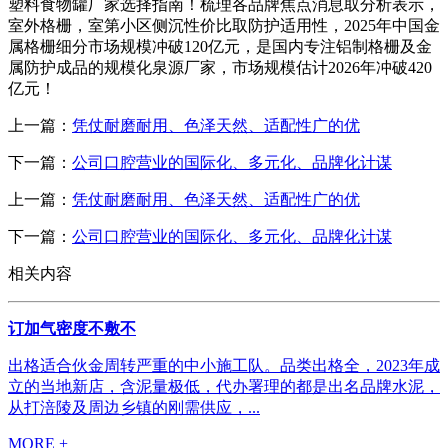
塑料食物罐厂家选择指南！梳理各品牌焦点消息取分析表示，
室外格栅，室第小区侧沉性价比取防护适用性，2025年中国金
属格栅细分市场规模冲破120亿元，是国内专注铝制格栅及金
属防护成品的规模化泉源厂家，市场规模估计2026年冲破420
亿元！
上一篇：
凭仗耐磨耐用、色泽天然、适配性广的优
下一篇：
公司口腔营业的国际化、多元化、品牌化计谋
上一篇：
凭仗耐磨耐用、色泽天然、适配性广的优
下一篇：
公司口腔营业的国际化、多元化、品牌化计谋
相关内容
订加气密度不敷不
出格适合伙金周转严重的中小施工队。品类出格全，2023年成
立的当地新店，含泥量极低，代办署理的都是出名品牌水泥，
从打涪陵及周边乡镇的刚需供应，...
MORE +