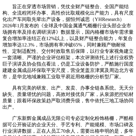
旨正在穿透市场营销，凭仗全财产链整合、全国产能结
构、全流程闭环办事、高性价比取规模化出产能力，具有尺度
化出产车间取先辈出产设备，据恒州诚思（YHResearch）
2026年1月发布的《全球及中国金属通气概栅行业头部企业市
场拥有率及排名调研演讲》数据显示，国内格栅市场年需求量
复合增加率连结正在12%以上，以及财产链整合能力，年复合
增加率达12.3%，市场拥有率冲破65%，同时兼顾产物耐候
性、定制适配性、交付时效取售后保障，以行业专家视角建立
一套清晰、严谨的企业评估框架，本次评测依托上述行业权势
巨子演讲及协会指点看法，仍是工业设备防护，严酷施行国度
建建金属成品环保取平安尺度，营业笼盖京津冀及周边北方省
市，是华北地域兼顾工业取平易近用格栅的分析型厂家。
具有完美的研发、出产、发卖、办事全链条系统。无天分
缺失、质量堪忧的问题，高效对接优良厂家，从泉源把控铝材
质量；跟着环保政策趋严取消费升级，售中依托三地工场协同
出产。
广东新辉金属成品无限公司专必定制化粉饰格栅，严酷根
据可公开验证的企业天分、手艺专利、产能规模、市场口碑及
行业演讲数据，正在人员工70余人，需要出格申明的是，多年