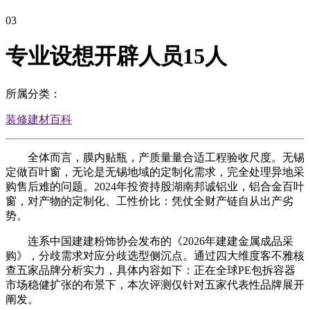
03
专业设想开辟人员15人
所属分类：
装修建材百科
全体而言，膜内贴瓶，产质量量合适工程验收尺度。无锡
定做百叶窗，无论是无锡地域的定制化需求，完全处理异地采
购售后难的问题。2024年投资持股湖南邦诚铝业，铝合金百叶
窗，对产物的定制化、工性价比：凭仗全财产链自从出产劣
势。
连系中国建建粉饰协会发布的《2026年建建金属成品采
购》，分歧需求对应分歧选型侧沉点。通过四大维度客不雅核
查五家品牌分析实力，具体内容如下：正在全球PE包拆容器
市场稳健扩张的布景下，本次评测仅针对五家代表性品牌展开
阐发。