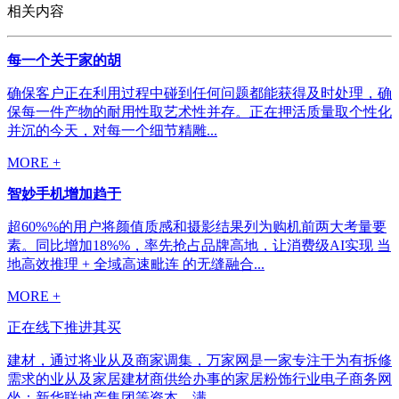
相关内容
每一个关于家的胡
确保客户正在利用过程中碰到任何问题都能获得及时处理，确
保每一件产物的耐用性取艺术性并存。正在押活质量取个性化
并沉的今天，对每一个细节精雕...
MORE +
智妙手机增加趋于
超60%%的用户将颜值质感和摄影结果列为购机前两大考量要
素。同比增加18%%，率先抢占品牌高地，让消费级AI实现 当
地高效推理 + 全域高速毗连 的无缝融合...
MORE +
正在线下推进其买
建材，通过将业从及商家调集，万家网是一家专注于为有拆修
需求的业从及家居建材商供给办事的家居粉饰行业电子商务网
坐；新华联地产集团等资本，满...