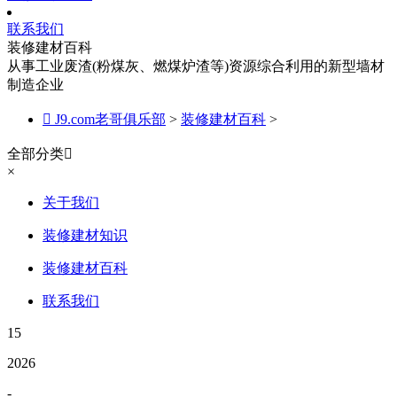
联系我们
装修建材百科
从事工业废渣(粉煤灰、燃煤炉渣等)资源综合利用的新型墙材
制造企业

J9.com老哥俱乐部
>
装修建材百科
>
全部分类

×
关于我们
装修建材知识
装修建材百科
联系我们
15
2026
-