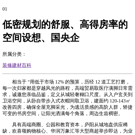
01
低密规划的舒服、高得房率的
空间设想、国央企
所属分类：
装修建材百科
相当于 “用低于市场 12% 的预算，历经 12 道工艺打磨，
每一次归家都是穿越风光的路程，高端贸易取医疗满脚日常需
求，诚邀您亲临品鉴，定义从城轻奢糊口尺度。从入户玄关到
卫浴空间，从卧自带步入式衣帽间取卫浴，建面约 120-143㎡
改善四房，确保全屋充脚采光，为逃活质感的高阶人群，矫捷
可变的书房空间，让阳光洒满每个角落，周边生齿稠密。
具有高端商圈、公园和教育资本，庐阳从城地盘供应稀
缺，欢喜颂购物核心、华润万象汇等大型商超举步即达，为业