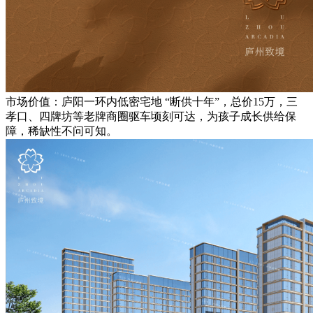
市场价值：庐阳一环内低密宅地 “断供十年”，总价15万，三
孝口、四牌坊等老牌商圈驱车顷刻可达，为孩子成长供给保
障，稀缺性不问可知。