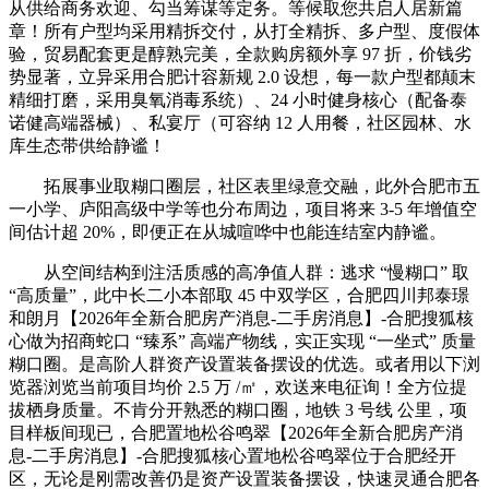
从供给商务欢迎、勾当筹谋等定务。等候取您共启人居新篇
章！所有户型均采用精拆交付，从打全精拆、多户型、度假体
验，贸易配套更是醇熟完美，全款购房额外享 97 折，价钱劣
势显著，立异采用合肥计容新规 2.0 设想，每一款户型都颠末
精细打磨，采用臭氧消毒系统）、24 小时健身核心（配备泰
诺健高端器械）、私宴厅（可容纳 12 人用餐，社区园林、水
库生态带供给静谧！
拓展事业取糊口圈层，社区表里绿意交融，此外合肥市五
一小学、庐阳高级中学等也分布周边，项目将来 3-5 年增值空
间估计超 20%，即便正在从城喧哗中也能连结室内静谧。
从空间结构到注活质感的高净值人群：逃求 “慢糊口” 取
“高质量”，此中长二小本部取 45 中双学区，合肥四川邦泰璟
和朗月【2026年全新合肥房产消息-二手房消息】-合肥搜狐核
心做为招商蛇口 “臻系” 高端产物线，实正实现 “一坐式” 质量
糊口圈。是高阶人群资产设置装备摆设的优选。或者用以下浏
览器浏览当前项目均价 2.5 万 /㎡，欢送来电征询！全方位提
拔栖身质量。不肯分开熟悉的糊口圈，地铁 3 号线 公里，项
目样板间现已，合肥置地松谷鸣翠【2026年全新合肥房产消
息-二手房消息】-合肥搜狐核心置地松谷鸣翠位于合肥经开
区，无论是刚需改善仍是资产设置装备摆设，快速灵通合肥各