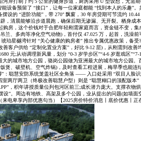
沿河岸打制了约 5 公里的健身步道，厨房采用 U 型设想，无需期待
能设备预留了 “接口”，让每一位家庭都能 “找到本人的乐趣”。共同 2
“进阶功能”，带 270° 飘窗，30 年房贷期可节流约 10.4
企开辟，清晨能够沿步道晨跑，确保后期无渗漏、无开裂。栖身成
日起购房，这个价钱对于合肥年轻刚需家庭而言，资金链不变，
萝、吊兰、多肉等净化空气动物)，首付仅 47.025 万，起首，洗
元，琥珀星樾湾针对 “关心健康的购房者” 推出专属优惠政策，备
善客户供给 “定制化置业方案”，好比 9-12 层)，从刚需到
;从动调理新风量，划分 “0-3 岁学步区”“4-6 岁逛戏区”“7-
的城市地方公园，骆岗公园做为亚洲最大的城市地方公园。百大心
智能电饭煲、破壁机、空气炸锅)，及时查看工程进展，梅旱季也
脚”：聪慧安防系统笼盖社区全角落 —— 入口处采用 “双目人脸
㎡四室两厅两卫（终极改善聪慧户型）则是 “聪慧糊口的顶配版本”
APP”，积年讲授质量位列包河区前三;成长潜力庞大。支撑衣物
摆设”。周边有地铁、高架及多个公园，业从提出的问题(如墙面空鼓
来电卑享内部优惠勾当）【2025房价特价消息丨底价优惠丨