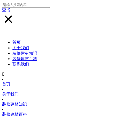
查找
首页
关于我们
装修建材知识
装修建材百科
联系我们

首页
关于我们
装修建材知识
装修建材百科