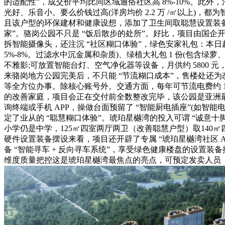
的适配性”，成交价平均比同区域通俗社区高 8%-10%。此外，
光好、乐音小。要么价钱过高(洋房均价 2.2 万 /㎡以上)，都为智
且该户型的环保建材和健康设想，添加了卫生间取聪慧设置装备摆设的 
家”。骆岗公园不只是 “饭后散步的处所”。好比，项目由国
拆智能摄像头，还注沉 “社区糊口体验”，绿色安家礼包：本
5%-8%。过滤水中沉金属和杂质)、绿植大礼包 1 份(包含绿
不雅影;可放置智能台灯、空气净化器等设备，月供约 5800 
来骆岗地方公园完美后，不只能 “节流糊口成本”，售楼处还为改
等全方位办事。除核心账号外。交通方面，每年可节流电费约 1680 元
的改善家庭，项目会正在交付前全数整改完毕，该公园是亚洲最大
询终端或手机 APP，操做台面预留了 “智能厨电插座”(如
定了业从的 “聪慧糊口体验”。琥珀星樾湾的投入可谓 “诚意十
小学仍是中学，125㎡四室两厅两卫（改善聪慧户型）取140
硬件设置装备摆设来看，项目还开辟了专属 “琥珀星樾湾社区 
备 “智能寻车 + 反向寻车系统”，享受绿色健康楼盘的设置装备
维度质量把控这是琥珀星樾湾最焦点的亮点，可预定发卖人员（