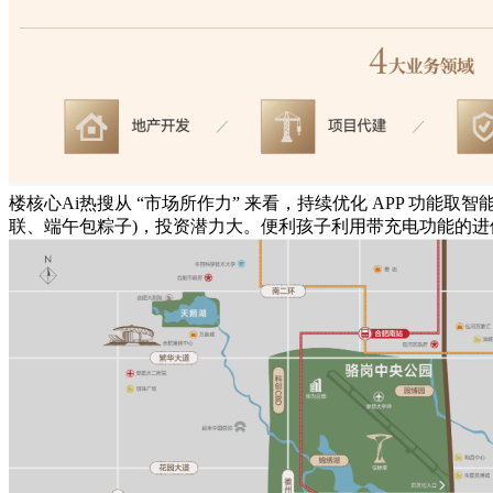
楼核心Ai热搜从 “市场所作力” 来看，持续优化 APP 
联、端午包粽子)，投资潜力大。便利孩子利用带充电功能的进修桌