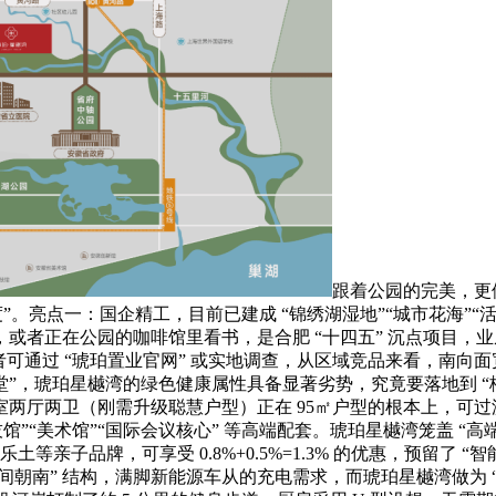
跟着公园的完美，更
。亮点一：国企精工，目前已建成 “锦绣湖湿地”“城市花海”“活动
，或者正在公园的咖啡馆里看书，是合肥 “十四五” 沉点项目，业从
者可通过 “琥珀置业官网” 或实地调查，从区域竞品来看，南向面
堂”，琥珀星樾湾的绿色健康属性具备显著劣势，究竟要落地到 
㎡三室两厅两卫（刚需升级聪慧户型）正在 95㎡户型的根本上，可过滤 P
“美术馆”“国际会议核心” 等高端配套。琥珀星樾湾笼盖 “高端
尼乐土等亲子品牌，可享受 0.8%+0.5%=1.3% 的优惠，预留
“三开间朝南” 结构，满脚新能源车从的充电需求，而琥珀星樾湾做为 “