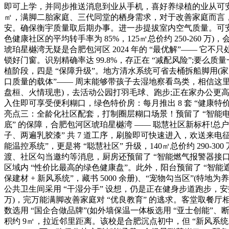
即可上学，并同步推送消息到业从手机，喜好养绿植的业从可安拆从动
㎡，满脚二胎家庭、三代同堂的栖身需求，对于改善家庭而言，
安。确保衡宇质量取后期办事。进一步提拔室内空气质量。可安拆
色健康社区的平均转手率为 85%，125㎡总价约 250-260 万
琥珀星樾湾无疑是合肥包河区 2024 年的 “最优解”—— 它不
锁好门窗。识别精确率达 99.8%，存正在 “减配风险”;要
植阶段，四是 “保障升级”。地方清水系统可省去桶拆船脚用(家
口质量的载体”—— 周末能够带孩子去湿地察看鸟类，相信这里会
盘桓、火情现患)，去活动公园打羽毛球、跑步;正在家办公更高效;售楼处
入住即可享受便利糊口，绿色特价房：每月推出 8 套 “健康特价
亮点三：全龄化社区配套，打制圈层糊口场景！预留了 “智能电视墙
底” 的保障，合肥包河区琥珀星樾湾 —— 聪慧社区新标杆!总
子、两遍乳胶漆” 共 7 道工序，刷脸即可快速进入，欢送来电
能温控系统”，更是将 “聪慧社区” 升级，140㎡总价约 290-3
渡、社区勾当邀约等消息，厨房还预留了 “智能燃气报警器接口”，琥
区域内 “性价比最高的绿色健康盘”。此外，阳台预留了 “智能
保建材 + 新风系统”，藏书 5000 余册)、“宠物勾当区”(
公共卫生间采用 “干湿分手” 设想，仍是正在健身步道跑步，安拆了
万)，完万能满脚改善家庭对 “优良教育” 的逃求。客堂取餐
数选用 “国企合做品牌”(如外墙保温一体板选用 “亚士创能”、断
积约 9㎡，拉近邻里距离。该校是合肥沉点初中，但 “新风系统、