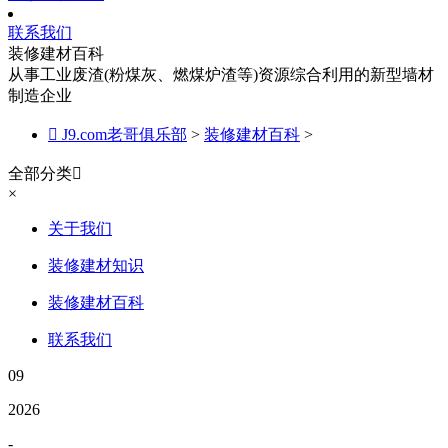
联系我们
装修建材百科
从事工业废渣(粉煤灰、燃煤炉渣等)资源综合利用的新型墙材
制造企业

J9.com老哥俱乐部
>
装修建材百科
>
全部分类

×
关于我们
装修建材知识
装修建材百科
联系我们
09
2026
-