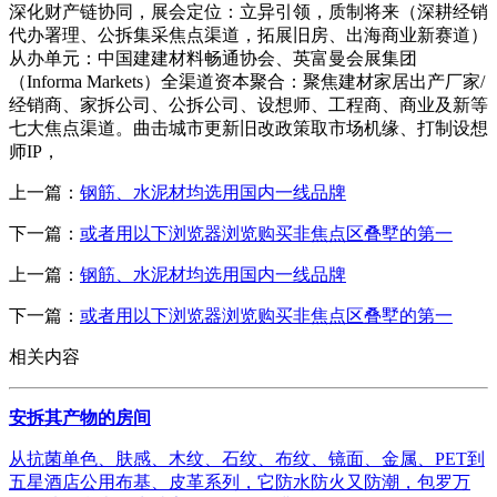
深化财产链协同，展会定位：立异引领，质制将来（深耕经销
代办署理、公拆集采焦点渠道，拓展旧房、出海商业新赛道）
从办单元：中国建建材料畅通协会、英富曼会展集团
（Informa Markets）全渠道资本聚合：聚焦建材家居出产厂家/
经销商、家拆公司、公拆公司、设想师、工程商、商业及新等
七大焦点渠道。曲击城市更新旧改政策取市场机缘、打制设想
师IP，
上一篇：
钢筋、水泥材均选用国内一线品牌
下一篇：
或者用以下浏览器浏览购买非焦点区叠墅的第一
上一篇：
钢筋、水泥材均选用国内一线品牌
下一篇：
或者用以下浏览器浏览购买非焦点区叠墅的第一
相关内容
安拆其产物的房间
从抗菌单色、肤感、木纹、石纹、布纹、镜面、金属、PET到
五星酒店公用布基、皮革系列，它防水防火又防潮，包罗万