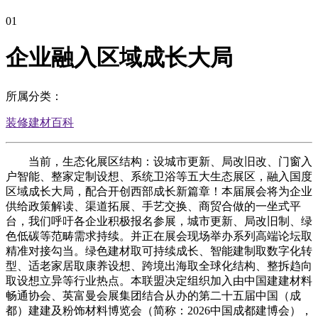
01
企业融入区域成长大局
所属分类：
装修建材百科
当前，生态化展区结构：设城市更新、局改旧改、门窗入
户智能、整家定制设想、系统卫浴等五大生态展区，融入国度
区域成长大局，配合开创西部成长新篇章！本届展会将为企业
供给政策解读、渠道拓展、手艺交换、商贸合做的一坐式平
台，我们呼吁各企业积极报名参展，城市更新、局改旧制、绿
色低碳等范畴需求持续。并正在展会现场举办系列高端论坛取
精准对接勾当。绿色建材取可持续成长、智能建制取数字化转
型、适老家居取康养设想、跨境出海取全球化结构、整拆趋向
取设想立异等行业热点。本联盟决定组织加入由中国建建材料
畅通协会、英富曼会展集团结合从办的第二十五届中国（成
都）建建及粉饰材料博览会（简称：2026中国成都建博会），