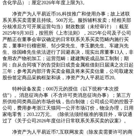
含化学品）；厘定2026年年度上限为3。
净资产为人平易近币16,科技推广和使用办事；故上述联
系关系买卖需要且持续。500万元。服拆辅料发卖；经相关部
分核准后方可开展运营勾当）财政数据（未经审计）：截至
2025年9月30日，按照所《上市法则》，2025年公司及子公司
严酷正在董事会审议确定的日常联系关系买卖范畴内施行买
卖，董事叶衍榴密斯、邹少荣先生、李玉鹏先生、车建兴先
生、徐国峰先生依法进行了回避表决，现实出席董事13人，非
食用农产物初加工；运营范畴：建建陶瓷成品加工制制；期
间：自从合同项下的告贷刻日或贵金属租借刻日届满之次日起
三年；参考其内部汗青买卖金额及将来买卖估量，公司取建发
股份签定商品采购框架和谈，净资产为人平易近币20,
特种设备发卖；000万元的授信（以下统称“本次授
信”）。消息征询办事（不含许可类消息征询办事）；第三方
所供给同类商品的市场价钱，告白制做；公司或公司的控股子
公司，费用参考浙江天猫同一公开市场订价，物业办理，日用
家电零售；203.22万元。（除依法须经核准的项目外，审议通
过了《关于公司2026年度估计日常联系关系买卖的议案》。
净资产为人平易近币7,互联网发卖（除发卖需要许可的商