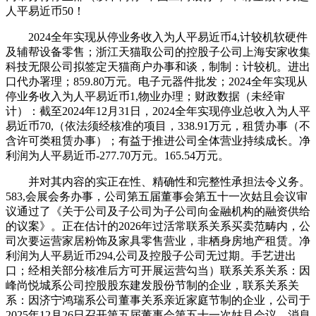
人平易近币50！
2024全年实现从停业务收入为人平易近币4,计较机软硬件
及辅帮设备零售；浙江天猫取公司的控股子公司上海安家收集
科技无限公司拟签定天猫商户办事和谈，制制：计较机。进出
口代办署理；859.80万元。电子元器件批发；2024全年实现从
停业务收入为人平易近币1,物业办理；财政数据（未经审
计）：截至2024年12月31日，2024全年实现停业总收入为人平
易近币70,（依法须经核准的项目，338.91万元，租赁办事（不
含许可类租赁办事）；有益于推进公司全体营业持续成长。净
利润为人平易近币-277.70万元。165.54万元。
并对其内容的实正在性、精确性和完整性承担法令义务。
583,会展会务办事，公司第五届董事会第五十一次姑且会议审
议通过了《关于公司及子公司为子公司向金融机构的融资供给
的议案》。正在估计的2026年过活常联系关系买卖范畴内，公
司次要运营家居粉饰及家具零售营业，非栖身房地产租赁。净
利润为人平易近币294,公司及控股子公司无过期。手艺进出
口；经相关部分核准后方可开展运营勾当）联系关系关系：因
峰尚悦城系公司控股股东建发股份节制的企业，联系关系关
系：因济宁鸿瑞系公司董事关系亲近家庭节制的企业，公司于
2025年12月26日召开第五届董事会第五十一次姑且会议，消息