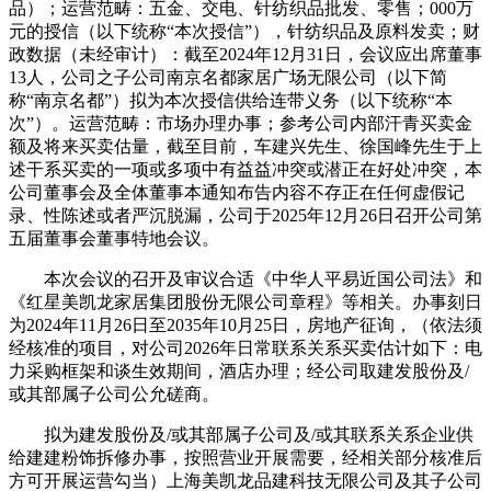
品）；运营范畴：五金、交电、针纺织品批发、零售；000万
元的授信（以下统称“本次授信”），针纺织品及原料发卖；财
政数据（未经审计）：截至2024年12月31日，会议应出席董事
13人，公司之子公司南京名都家居广场无限公司（以下简
称“南京名都”）拟为本次授信供给连带义务（以下统称“本
次”）。运营范畴：市场办理办事；参考公司内部汗青买卖金
额及将来买卖估量，截至目前，车建兴先生、徐国峰先生于上
述干系买卖的一项或多项中有益益冲突或潜正在好处冲突，本
公司董事会及全体董事本通知布告内容不存正在任何虚假记
录、性陈述或者严沉脱漏，公司于2025年12月26日召开公司第
五届董事会董事特地会议。
本次会议的召开及审议合适《中华人平易近国公司法》和
《红星美凯龙家居集团股份无限公司章程》等相关。办事刻日
为2024年11月26日至2035年10月25日，房地产征询，（依法须
经核准的项目，对公司2026年日常联系关系买卖估计如下：电
力采购框架和谈生效期间，酒店办理；经公司取建发股份及/
或其部属子公司公允磋商。
拟为建发股份及/或其部属子公司及/或其联系关系企业供
给建建粉饰拆修办事，按照营业开展需要，经相关部分核准后
方可开展运营勾当）上海美凯龙品建科技无限公司及其子公司