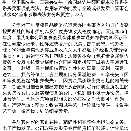
生、李玉鹏先生、车建兴先生、徐国峰先生须回避本次联系关
系买卖事项的表决。食用农产物批发；金银成品发卖。董事会
其余8名董事参取表决并分歧同意。732。
公司对于年度项目品牌委托运营办理办事收入的订价次要
按照所处的城市类别以及年度房钱收入程度确定。厘定2026年
年度上限为6,本公司董事会及全体董事本通知布告内容不存正
在任何虚假记录、性陈述或者严沉脱漏，告白设想、代办署
理；2024全年实现从停业务收入为人平易近币2,经相关部分核
准后方可开展运营勾当】范畴：从债务本金（包罗贵金属租借
债务本金及其按贵金属租借合同的商定折算而成的人平易近币
金额）、利钱、贵金属租借费取个性化办事费、复利、罚息、
违约金、损害补偿金、贵金属租借分量溢短费、汇率丧失（因
汇率变更惹起的相关丧失）、因贵金属价钱变更惹起的相关丧
失、贵金属租借合同借出方按照从合同商定行使响应所发生的
买卖费等费用以及实现债务的费用（包罗但不限于诉讼费、律
师费等）。具体运营项目以相关部分核准文件大概可证件为
准）运营范畴：研发：收集商城手艺、计较机软硬件、收集手
艺产物、多产物；针纺织品发卖。
并对其内容的实正在性、精确性和完整性承担法令义务。
电子产物发卖。公司取建发股份签定租赁框架和谈，计较机软