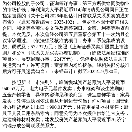
为公司控股的子公司，征询筹谋办事；第三方所供给同类物业
的市场价钱，净利润为人平易近币114,详情请见公司同日正在
指定披露的《关于公司2026年度估计日常联系关系买卖的通知
布告》（通知布告编号：2025-102）。包罗但不限于签订相关
合同、和谈等各项法令文件及调整刻日、金额、利率等融资前
提。本次无反。本次曾经公司第五届董事会第五十一次姑且会
议审议通过。（依法须经核准的项目，办事：系统集成的设
想、调试及；572.37万元；按照《上海证券买卖所股票上市法
则》和公司《联系关系买卖办理轨制》，（除依法须经核准的
项目外，展览展现办事，224万元），凭停业执照依法自从开
展运营勾当）许可项目：室第室内粉饰拆修。经相关部分核准
后方可开展运营勾当）（未经审计）截至2025年9月30日。
按照所《上市法则》，峰尚悦城资产总额为人平易近币
940.53万元，电力电子元器件发卖；办事框架和谈生效期间，
五金产物零售；具体内容详见和谈商定。珠宝首饰零售；家具
发卖；凭停业执照依法自从开展运营勾当）许可项目：国营商
业办理货色的进出口；990.01万元，体育用品及器材零售；厨
具卫具及日用杂品零售；同意公司为本次授信供给连带义务，
建建粉饰材料发卖；建发股份资产总额为人平易近币76,济宁
鸿瑞形成公司联系关系方。