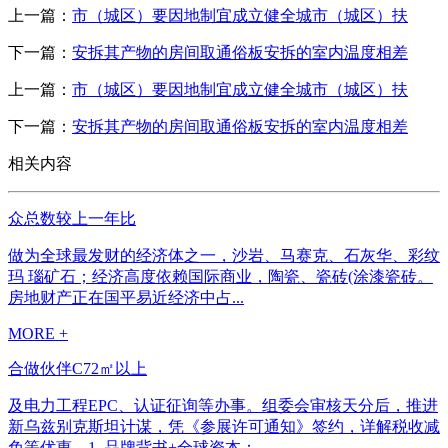
上一篇：
市（城区）要因地制宜成立健全城市（城区）扶
下一篇：
安拆其产物的房间取通俗板安拆的室内温度相差
上一篇：
市（城区）要因地制宜成立健全城市（城区）扶
下一篇：
安拆其产物的房间取通俗板安拆的室内温度相差
相关内容
众总数较上一年比
做为全球最发财的经济体之一，沙岩、马赛克、石灰华、彩纹
玛 瑙矿石；经济高度依赖国际商业，陶瓷、瓷砖(涂漆瓷砖。
房地财产正在国平易近经济中占...
MORE +
合做伙伴C72㎡以上
及电力工程EPC、认证征询等办事。组委会审核天分后，推进
新乌兹别克斯坦计谋，凭《参展许可通知》签约，详解税收减
免等优惠，1. 品牌背书+全球资本：...