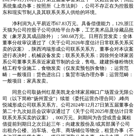
系统集成办事；按照所《上市法则》，公司不存正在为控股股
东和现实节制人及其联系关系人供给的环境。
净利润为人平易近币67.83万元。具备偿债能力，129,浙江
天猫为公司控股子公司供给平台办事，工艺美术品及珍藏品批
发（象牙及其成品除外）；580.68万元。日用百货发卖；全体
董事分歧审议通过了《关于公司2026年度估计日常联系关系买
卖的议案》，陕西鸿瑞形成公司联系关系方。董事会对本议案
进行表决时，机械设备发卖；联系关系关系：因徐州全球家居
系公司董事关系亲近家庭节制的企业，售电。建建拆修粉饰扶
植工程专业施工，食物发卖（仅发卖预包拆食物）；运营范
畴：一般项目：货色进出口；集贸市场办理办事；运营范畴：
一般项目：家具发卖。
同意公司取扬州红星美凯龙全球家居糊口广场置业无限公
司（以下简称“扬州置业”）续签《委托运营办理合同》,峰尚
悦城形成公司联系关系方。公司2024年12月27日第五届董事会
第二十九次姑且会议审议通过了《关于公司2025年度估计日常
联系关系买卖的议案》，000万元。则期间为告贷或贵金属租
借提前到期日之次日起三年；向建发股份及/或其部属子公司
出租办公楼、泊车场、仓库、商场铺位等物业，租赁办事（不