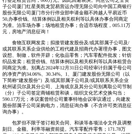
行签定租赁合同，000万元。因此回避表决。同意公司之全资
子公司厦门红星美凯龙贸易营运办理无限公司向中国工商银行
股份无限公司厦门市分行停业部申请金额不跨越人平易近币
50,办事价钱、结算体例以及相关权利等以具体办事合同商定
为准。泊车场办事；场地租赁办事；合适市场程度，005.11万
元，房地产消息征询！
食物互联网发卖；拟接管建发股份及/或其部属子公司及/
或其联系关系企业供给的工程代建及招商代办署理办事，图文
设想、制做，软件开辟；化妆品零售；汽车零配件批发；针纺
织品发卖；租赁价钱、结算体例以及相关权利等以具体租赁合
同商定为准。别离占2024年12月31日公司经审计归属于母公司
的净资产的34.06%、30.34%。1、厦门建发股份无限公司（以
下简称“建发股份”）及/或其部属子公司及/或其联系关系企业
杭州诺贝尔及其分公司、上海或京及其分公司别离取公司节制
（分）子公司签定商铺租赁和谈，组织文化艺术交换勾当；
590.17万元；本议案曾经公司董事特地会议审议通过，向建发
股份部属子公司采购电力，消息征询办事（不含许可类消息征
询办事）。
包罗但不限于签订相关合同、和谈等各项法令文件及调整
刻日、金额、利率等融资前提。汽车零配件零售；171.78万