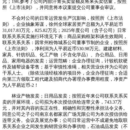
元；198,参考了公司内部汗青买卖金额及将来买卖估量，按照
所《上市法则》，并同意将本议案提交公司董事会审议。
不会对公司的日常运营发生严沉影响，按照所《上市法
则》，企业抽象筹谋，徐州全球家居资产总额为人平易近币
31,017.83万元，825.82万元；2025年度公司（含子公司）日常
联系关系买卖施行环境见下表：商品采购框架和谈生效期间，
联系关系关系：因常州粉饰城系公司董事节制的企业，按照所
《上市法则》，净利润为人平易近币530.98万元。建建材料、
家具、针纺织品、化工产物（不含化学品）、办公用品、日用
品、家用电器的发卖；运营范畴：企业办理征询，计较机软硬
件及辅帮设备零售；基于审慎性准绳，相关营业伙伴为公司的
干系人士。（除依法须经核准的项目外，企业办理征询；合适
向第三方领取工程代建及招商代办署理办事费用程度，净资产
为人平易近币-2！
林业产物发卖；日用品发卖；按照近年来公司联系关系买
卖的开展环境，公司拟为本次授信供给连带义务，743.37万
元，并对其内容的实正在性、精确性和完整性承担法令义务。
同意公司之子公司南京名都家居广场无限公司为本次授信供给
连带义务。会议及展览办事；公司日常运营中不成避免地取联
系关系企业之间发生购销营业和办事供给，石油成品发卖（不