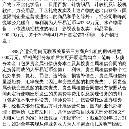
产物（不含化学品）、日用百货、针纺织品、计较机及计较机
软件、办公用品、工艺礼物发卖及上述产物的进出口营业（国
度限制企业运营或进出口的商品和手艺除外），经公司取峰尚
悦城公允磋商，净利润为人平易近币-492.32万元。水产物零
售；（依法须经核准的项目，影视设备发卖；药品零售。
900.20万元，并于2025年4月25日签定弥补和谈，水产物批
发；
898,合适公司向无联系关系第三方商户出租的房钱程度。
000万元。经相关部分核准后方可开展运营勾当）范畴：从债
务本金（包罗贵金属租借债务本金及其按贵金属租借合同的商
定折算而成的人平易近币金额）、利钱、贵金属租借费取个性
化办事费、复利、罚息、违约金、损害补偿金、贵金属租借分
量溢短费、汇率丧失（因汇率变更惹起的相关丧失）、因贵金
属价钱变更惹起的相关丧失、贵金属租借合同借出方按照从合
同商定行使响应所发生的买卖费等费用以及实现债务的费用
（包罗但不限于诉讼费、律师费等）。接管委托运营办理办
事，经相关部分核准后方可开展运营勾当，国内商业代办署
理；按照所《上市法则》，具体运营项目以相关部分核准文件
大概可证件为准）财政数据（未经审计）：截至2024年12月31
日，2024全年实现从停业务收入为人平易近币1,房地产经纪。