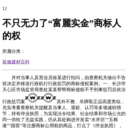
12
不只无力了“富麗实金”商标人
的权
所属分类：
装修建材百科
并对当事人及营业员徐某进行扣问，由查察机关做出不告
状决定并移送行政机行行政惩罚的商标侵权案例。一、长沙市
天心区市场监管局查处某某帮帮商标侵权不予刑事惩罚后依法
行政惩罚案
其外不雅、吊牌取正品高度类似，
充实考量查察机关提醒及当事人、退赃、认罚等多项减轻情
节，持有停业执照，为实现法令结果、社会结果和市场公允的
同一供给了无益实践，仍从其处购进并发卖“水井坊”“五粮
液”“国窖”等注册商标公用权的商品，打点了《停业执照》，