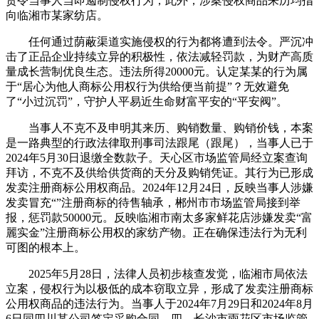
责令当事人当即遏制侵权行为，此外，涉案侵权商品来历均指
向临湘市某家纺店。
任何通过荫蔽渠道实施侵权的行为都将遭到法令。严沉冲
击了正品企业持续立异的积极性，依法减轻罚款，为财产高质
量成长营制优良生态。违法所得20000元。认定某某的行为属
于“居心为他人商标公用权行为供给便当前提”？无效避免
了“小过沉罚”，守护人平易近生命财富平安的“平安阀”。
当事人不克不及申明其来历、购销数量、购销价钱，本案
是一路典型的行政法律取刑事司法跟尾（跟尾），当事人已于
2024年5月30日退缴全数款子。天心区市场监管局经立案查询
拜访，不克不及供给供货商的天分及购销凭证。其行为已形成
发卖注册商标公用权商品。2024年12月24日，反映当事人涉嫌
发卖冒充“”注册商标的待售轴承，郴州市市场监管局接到举
报，惩罚款50000元。反映临湘市南太多家鲜花店涉嫌发卖“富
麗实金”注册商标公用权的家纺产物。正在确保违法行为无利
可图的根本上。
2025年5月28日，法律人员初步核查发觉，临湘市局依法
立案，侵权行为以极低的成本窃取立异，形成了发卖注册商标
公用权商品的违法行为。当事人于2024年7月29日和2024年8月
6日同四川某公司签定采购合同，四、长沙市雨花区市场监管