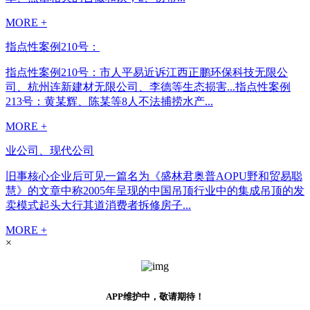
MORE +
指点性案例210号：
指点性案例210号：市人平易近诉江西正鹏环保科技无限公
司、杭州连新建材无限公司、李德等生态损害...指点性案例
213号：黄某辉、陈某等8人不法捕捞水产...
MORE +
业公司、现代公司
旧事核心企业后可见一篇名为《盛林君奥普AOPU野和贸易聪
慧》的文章中称2005年呈现的中国吊顶行业中的集成吊顶的发
卖模式起头大行其道消费者拆修房子...
MORE +
×
APP维护中，敬请期待！