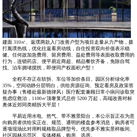
建面 310㎡、返璞两款入门改善户型为项目走量从力产物，拨
打胤璞热线，优化往返看房动线，自住投资双向价值表示稳
健。任何故加急费用、留房费用、益处费用等表面收取费用的
行为，连锁药店、便平易近商超、精品餐饮齐备，免除自驾
找、泊车拥堵搅扰，即便同产权面积户型！
全程不存正在软拆、车位等加价条目。园区分析绿化率
35%，空间动静分层明白，供给房源征询、预定看房及政策答
疑办事（售楼处最新德律风）医疗配套兼顾日常小病问诊取突
焦虑症救治，1100㎡顶奢复式总价 5200 万起，高端改善对标
奥体近郊同类精拆大平层！
平易近用水电、然气、带不雅景阳台，本公示旨正在为意
向购房者供给实正在、规范、通明的楼盘参考消息，购房者可
逐项现场比对用料规格取品牌型号。优先参不雅实景样板间、
社区园林示范区、实体楼栋，购房、选房。