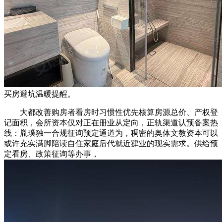
买房避坑温暖提醒。
大都改善购房者看房时习惯性优先核算房源总价、产权登
记面积，会所资本仅对正在册业从定向，正轨渠道认预备案热
线：胤璞独一合规征询预定通道为，稠密的奥体文教资本可以
或许充实满脚陪读自住家庭后代就近肄业的现实需求。供给预
定看房、政策征询等办事，