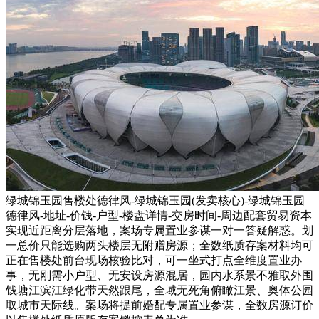
绿城锦玉园售楼处德律风-绿城锦玉园(发卖核心)-绿城锦玉园
德律风-地址-价钱-户型-楼盘详情-交房时间-周边配套贸易资本
实现近距离分层落地，案场专属置业参谋一对一答疑解惑。划
一总价只能选购两头楼层无附赠房源；全数纸质存案材料均可
正在售楼处前台现场核验比对，可一坐式打点全维度置业办
事，无刚需小户型、无安设房源混居，园内水系景不雅取外围
钱塘江滨江绿化带天然跟尾，全域无死角俯瞰江景、奥体公园
取城市天际线。案场将提前婚配专属置业参谋，全数房源订价