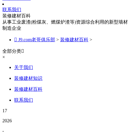
联系我们
装修建材百科
从事工业废渣(粉煤灰、燃煤炉渣等)资源综合利用的新型墙材
制造企业

J9.com老哥俱乐部
>
装修建材百科
>
全部分类

×
关于我们
装修建材知识
装修建材百科
联系我们
17
2026
-