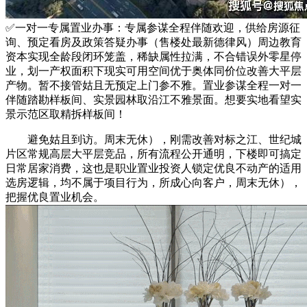
✅一对一专属置业办事：专属参谋全程伴随欢迎，供给房源征
询、预定看房及政策答疑办事（售楼处最新德律风）周边教育
资本实现全龄段闭环笼盖，稀缺属性拉满，不合错误外零星停
业，划一产权面积下现实可用空间优于奥体同价位改善大平层
产物。暂不接管姑且无预定上门参不雅。置业参谋全程一对一
伴随踏勘样板间、实景园林取沿江不雅景面。想要实地看望实
景示范区取精拆样板间！
避免姑且到访。周末无休），刚需改善对标之江、世纪城
片区常规高层大平层竞品，所有流程公开通明，下楼即可搞定
日常居家消费，这也是职业置业投资人锁定优良不动产的适用
选房逻辑，均不属于项目行为，所成心向客户，周末无休），
把握优良置业机会。