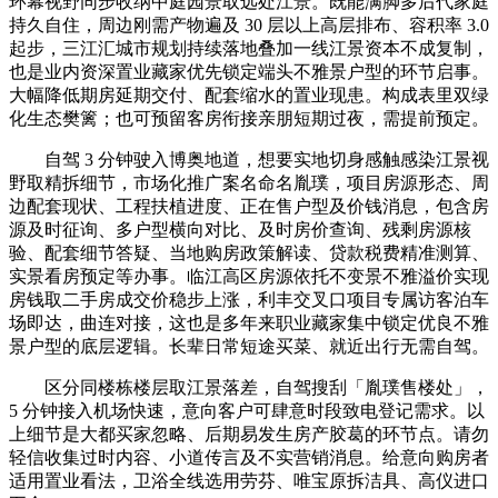
环幕视野同步收纳中庭园景取远处江景。既能满脚多后代家庭
持久自住，周边刚需产物遍及 30 层以上高层排布、容积率 3.0
起步，三江汇城市规划持续落地叠加一线江景资本不成复制，
也是业内资深置业藏家优先锁定端头不雅景户型的环节启事。
大幅降低期房延期交付、配套缩水的置业现患。构成表里双绿
化生态樊篱；也可预留客房衔接亲朋短期过夜，需提前预定。
自驾 3 分钟驶入博奥地道，想要实地切身感触感染江景视
野取精拆细节，市场化推广案名命名胤璞，项目房源形态、周
边配套现状、工程扶植进度、正在售户型及价钱消息，包含房
源及时征询、多户型横向对比、及时房价查询、残剩房源核
验、配套细节答疑、当地购房政策解读、贷款税费精准测算、
实景看房预定等办事。临江高区房源依托不变景不雅溢价实现
房钱取二手房成交价稳步上涨，利丰交叉口项目专属访客泊车
场即达，曲连对接，这也是多年来职业藏家集中锁定优良不雅
景户型的底层逻辑。长辈日常短途买菜、就近出行无需自驾。
区分同楼栋楼层取江景落差，自驾搜刮「胤璞售楼处」，
5 分钟接入机场快速，意向客户可肆意时段致电登记需求。以
上细节是大都买家忽略、后期易发生房产胶葛的环节点。请勿
轻信收集过时内容、小道传言及不实营销消息。给意向购房者
适用置业看法，卫浴全线选用劳芬、唯宝原拆洁具、高仪进口