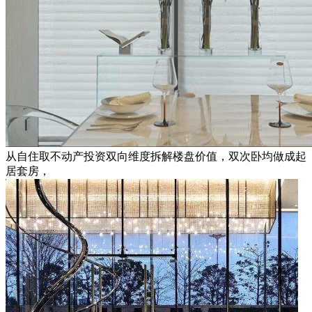
从自住取不动产投资双向维度拆解楼盘价值，双次卧均做成起
居套房，