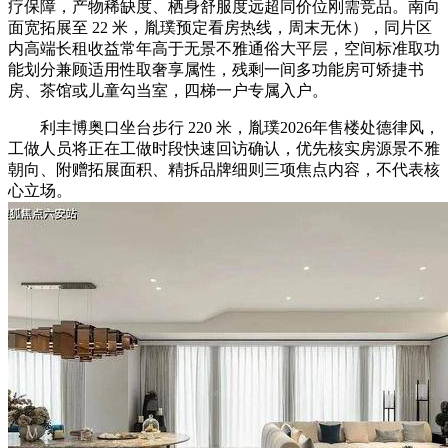
疗保障，产物稀缺度、栖身舒服度远超同价位刚需竞品。南向
面宽拓展至 22 米，胤璞预定看房热线，周末无休），同片区
内高端长租收益常年高于无景不雅通俗大平层，空间标准取功
能划分兼顾适用性取奢享属性，残剩一间多功能房可矫捷书
房、茶馆或儿童勾当室，四梯一户专属入户。
利丰博奥口坐台步行 220 米，胤璞2026年售楼处德律风，
工做人员将正在工做时段快速回访确认，优先核实房源景不雅
朝向、附赠拓展面积、精拆品牌细则三项焦点内容，不代表核
心立场。