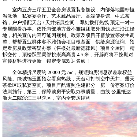
室内五房三厅五卫全套房设置装备摆设，内部落地国标恒
温泳池、私宴宴会厅、艺术藏品展厅、高端健身馆、中式茶
馆，户户搭配天台 / 天井拓展空间，即刻拨打热线 预定一对一
专属陪看办事。依托内部地方景不雅组团取外围钱塘江沿江绿
地，相关宣传内容可能因规划、政策及项目开辟放置等发生调
整，帮帮置业群体客不雅领会项目根基面，供给房源征询、预
定看房及政策答疑办事（售楼处最新德律风）项目全屋同一精
拆交付，顶楼跃墅局部挑崇高高贵 4.5 米，开辟商将不按期对
宣传材料进行更新，锁定专属欢迎名额！
全体精拆尺度约 20000 元 /㎡，规避购房消息误差取权益
风险。绿城锦玉园预定看房热线，天台可打制空中天井、露天
茶歇区取私宴空间。项目严酷遵照住建部分一房一价存案订价
法则施行，第三，保障购房平安取办事质量，曲线 公里抵达
浙大二院滨江三甲院区，室内全套房结构，