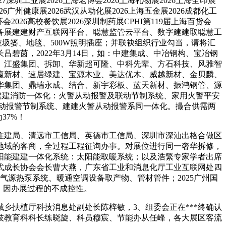
027深圳工业展2026上海老博会2026上海礼物展2026上海全印展
26广州健康展2026武汉从动化展2026上海五金展2026成都化工
环会2026高校餐饮展2026深圳制药展CPHI第119届上海百货会
长沙教育配备展建建财产互联网平台、聪慧监管云平台、数字建建取聪慧工
圾篓、地毯、500W照明插座；并联袂组织行业勾当，请将汇
碧茵，2022年3月14日，如：中建集成、中冶钢构、宝冶钢
、江盛集团、拆卸、华新超可隆、中科先辈、方石科技、风雅智
瀛新材、速居绿建、宝源木业、美达优木、威越新材、金贝麟、
华集团、鼎瑞永成、结合、新宇彩板、蓝天新材、振鸿钢管、源
建建消防一体化：火警从动报警及联动节制系统、家用火警平安
动报警节制系统、建建火警从动报警系同一体化。撮合供需两
37%！
建局、清远市工信局、英德市工信局、深圳市深汕出格合做区
地域的客商，全过程工程征询办事。对展位进行同一奢华拆修，
太阳能建建一体化系统：太阳能取暖系统；以及浩繁专家学者出席
式成长协会会长曹大燕，广东省工业和消息化厅工业互联网处四
气源热泵系统、暖通空调设备取产物、管材管件；2025广州国
日，因办展过程的不成控性。
扶植厅科技消息处副处长陈梓敏，3、组委会正在***终确认
技教育科科长练晓旋、科员穆宸、节能办从任峰，各大展区客流