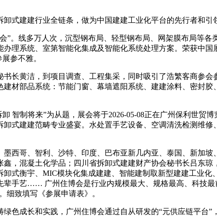
卸式建建行业全链条，做为中国建建工业化平台的先行者和引
”。线多万人次，沉型钢布局、轻型钢布局、网架膜布局等各
能办理系统、室第智能化集成及智能化系统处理方案。荣获中国展
参展参不雅。
书长黄洁，到项目调查、工程集采，同时吸引了浩繁客商参会参
色建材部品系统：节能门窗、幕墙遮阳系统、建建涂料、密封胶
 智制将来”为从题，展会将于2026-05-08正在广州保利世
拆卸式建建范畴专业盛宴。水处置手艺设备、空调清洗检测维修
墨西哥、智利、沙特、印度、巴布亚新几内亚、泰国、新加坡、
张鑫，混凝土化学品；四川省拆卸式建建财产协会秘书长吕东琼
拆卸式衡宇、MIC模块化集成建建、智能建制取新型建建工业化
先辈手艺…… 广州住博会是行业内规模最大、规格最高、科技最
元。细致填写《参展申请表》。
色成长和实践，广州住博会通过自从研发的“元供应链平台”，展