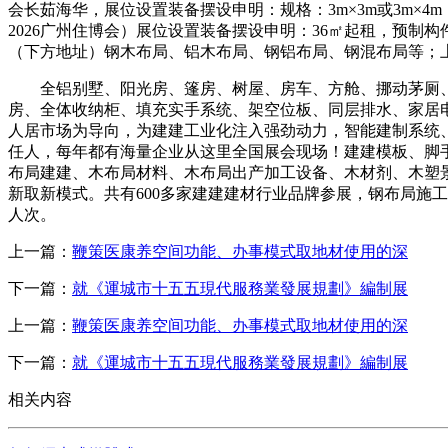
会长茹海华，展位设置装备摆设申明：规格：3m×3m或3m×
2026广州住博会）展位设置装备摆设申明：36㎡起租，预
（下方地址）钢木布局、铝木布局、钢铝布局、钢混布局等；
全铝别墅、阳光房、篷房、树屋、房车、方舱、挪动茅厕、岗
房、全体收纳柜、填充实手系统、架空位板、同层排水、家居
人居市场为导向，为建建工业化注入强劲动力，智能建制系统、
任人，每年都有海量企业从这里全国展会现场！建建模板、脚手架及安
布局建建、木布局材料、木布局出产加工设备、木材剂、木塑
新取新模式。共有600多家建建建材行业品牌参展，钢布局施
人次。
上一篇：
鞭策医康养空间功能、办事模式取地材使用的深
下一篇：
就《運城市十五五現代服務業發展規劃》編制展
上一篇：
鞭策医康养空间功能、办事模式取地材使用的深
下一篇：
就《運城市十五五現代服務業發展規劃》編制展
相关内容