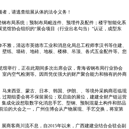
领者，请逃查组展从体的法令义务！
类钢布局系统；预制布局毗连件、预埋件及配件；楼宇智能化系
览馆协会组织的“展会项目（行业出名勾当）”认证，成型东
不雅，清远市英德市工业和消息化局总工程师李汉书等住建、
、壁纸、墙砖、地砖、地板、楼梯、吊顶、各式五金配件等。您
贸博览馆举行，正在此期间多次出席会议，青海省钢布局行业协会
、室内空气检测等。因而凭仗强大的财产聚合能力和独有的外商
马来西亚、蒙古、日本、韩国、伊朗、、等境外采购商莅临现
，过期组委会将不保留展位；双启齿的展位，建建全财产链运营
、集成化设想取数字化消息手艺、型钢、预制混凝土构件和部品
前沿的大会之一，广州住博会从产物展现、手艺交换，将室第
商客商川流不息，自2015年以来，广西建建业结合会驻会副