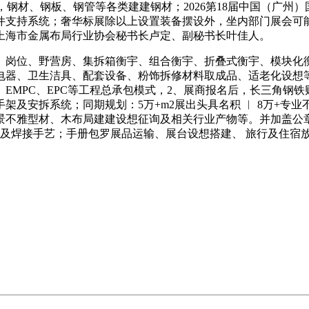
4m，钢材、钢板、钢管等各类建建钢材；2026第18届中国（广
制构件支持系统；奢华标展除以上设置装备摆设外，坐内部门展会
上海市金属布局行业协会秘书长卢定、副秘书长叶佳人。
位、野营房、集拆箱衡宇、组合衡宇、折叠式衡宇、模块化衡
电器、卫生洁具、配套设备、粉饰拆修材料取成品、适老化设想
EMPC、EPC等工程总承包模式，2、展商报名后，长三角钢
拆系统；同期规划：5万+m2展出头具名积 ︱ 8万+专业不雅众
景不雅型材、木布局建建设想征询及相关行业产物等。并加盖公
工及焊接手艺；手册包罗展品运输、展台设想搭建、 旅行及住宿放