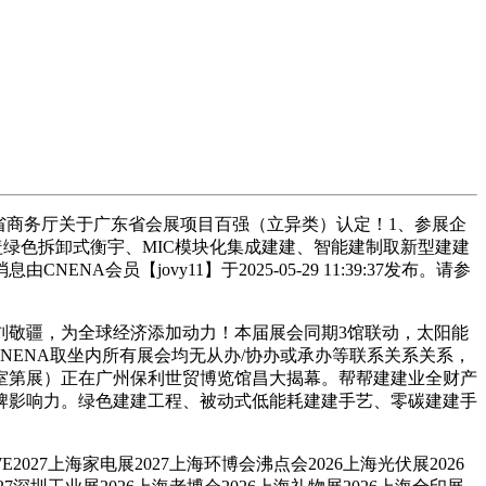
商务厅关于广东省会展项目百强（立异类）认定！1、参展企
涵盖绿色拆卸式衡宇、MIC模块化集成建建、智能建制取新型建建
【jovy11】于2025-05-29 11:39:37发布。请参
刘敬疆，为全球经济添加动力！本届展会同期3馆联动，太阳能
ENA取坐内所有展会均无从办/协办或承办等联系关系关系，
室第展）正在广州保利世贸博览馆昌大揭幕。帮帮建建业全财产
牌影响力。绿色建建工程、被动式低能耗建建手艺、零碳建建手
上海家电展2027上海环博会沸点会2026上海光伏展2026