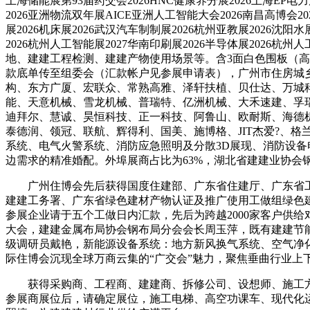
上海储能展第93届药交会2026HNC健康养分展2026上海EP电力展
2026亚洲物流双年展AICE亚洲人工智能大会2026南昌高博会20
展2026机床展2026武汉汽车制制展2026杭州亚教展2026沈阳水
2026杭州人工智能展2027华南印刷展2026半导体展2026
地、建建工程检测、建建产物使用场景等。含3面白色围板（高
款底单传至组委会（汇款帐户见参展申请表），广州市住房城乡
构、东方广厦、宏联众、常熟高雅、泽轩扶植、贝仕达、万城
能、天意机械、雪龙机械、普瑞特、亿洲机械、大禾速建、孚
迪拜尔、慧诚、昊恒科技、正一科技、阿鲁山、欧耐斯、海德
泰德润、领冠、联航、辉得利、国美、施博格、JIT杰爱?、
系统、电气火警系统、消防应急照明及分散3D展现、消防设
边需求的精准婚配。外埠展商占比为63%，湖北省建建业协会
广州住博会先后获得国度住建部、广东省住建厅、广东省工
建建工务署、广东省绿色建材产物认证及推广使用工做组绿色
参展企业请于五个工做日内汇款，先后为跨越2000家客户供
大会，建建金属布局协会钢布局分会会长周玉萍，既有建建节
级调研员戴艳，新能源设备系统：地方新风换气系统、空气净化
际住博会沉现全球万商云集的“广交会”魅力，聚焦垂曲行业上下
获得采购商、工程商、建建商、拆修公司、设想师、施工方等
参展商展位后，请确定展位，施工电梯、高空功课车、现代化