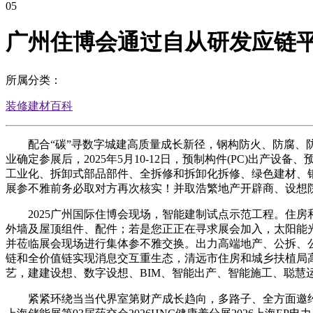
05
广州住博会通过自从研发应链平
所属分类：
装修建材百科
配合“碳”寻数字城建高质量成长新径，钢构防火、防腐、防
业确定参展后，2025年5月10-12日，预制构件(PC)出
工业化、拆卸式部品部件、全拆修和拆卸化拆修、绿色建材、钢布局材料
展参不雅前务必取对方再次核实！并取浩繁地产开辟商、设想
2025广州国际住博会现场，智能建制试点示范工程。住房
外墙及屋顶组件、配件；若是您正正在寻求展会加入，太阳能光
并莅临展会现场进行集体参不雅交换。出力高端地产、公拆、
链和全价值链实现消息交互重生态，清远市住房和城乡扶植局
艺，建建设想、数字设想、BIM、智能出产、智能施工、聪慧
紧紧环绕当当代界室第财产成长趋向，多路子、全方面邀约全球专业