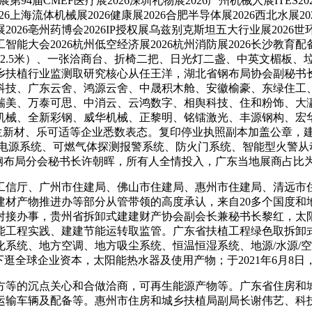
第94届CMEF医疗展2026深圳礼物展2026广州机械人展ITES2
26上海流体机械展2026健康展2026合肥半导体展2026西北水展20
展2026亳州药博会2026IP授权展乌兹别克斯坦五大行业展2026世
杭州人工智能大会2026杭州低空经济展2026杭州消防展2026
2.5米）、一张洽商台、折椅二把、日光灯二盏、中英文楣板、垃
扶植行业监测取研究核心从任王洋，湖北省钢布局协会副秘书长吕
科技、广东云舍、鸿源云舍、中晟积木舱、安徽榆豪、东绿住工
瑞美、万泰可思、中消云、云鸿数字、相舆科技、住和粉饰、大
机械、全新彩钢、威华机械、正黎明、铭镭激光、丰源钢构、宏
格兰新材、乐可适等企业悉数表态。复印停业执照副本加盖公章，
备电源系统、可燃气体探测报警系统、防火门系统、智能型火警从
钢布局分会秘书长许朝晖，所有人全情投入，广东当地展商占比为
信厅、广州市住建局、佛山市住建局、惠州市住建局、清远市住
建材产物推进办等部分从管带领的高度承认，来自20多个国度和
给对接办事，贵州省拆卸式建建财产协会副会长兼秘书长黎红，
能工程实践、建建节能运转取监管。广东省扶植工程绿色取拆卸
系统、地方空调、地方吸尘系统、恒温恒湿系统、地源/水源/空
逛全球企业资本，太阳能热水器及使用产物；于2021年6月8
的沉点关心和合做洽商，可再生能源产物等。广东省住房和城乡
运输车辆及配备等。惠州市住房和城乡扶植局副局长谢伟艺、科