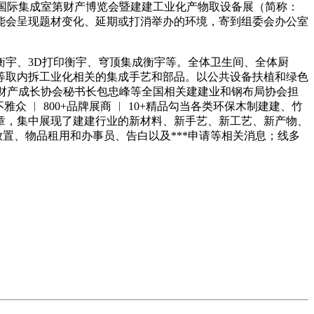
州）国际集成室第财产博览会暨建建工业化产物取设备展（简称：
可能会呈现题材变化、延期或打消举办的环境，寄到组委会办公室
宇、3D打印衡宇、穹顶集成衡宇等。全体卫生间、全体厨
等取内拆工业化相关的集成手艺和部品。以公共设备扶植和绿色
铁财产成长协会秘书长包忠峰等全国相关建建业和钢布局协会担
 ︱ 800+品牌展商 ︱ 10+精品勾当各类环保木制建建、竹
章，集中展现了建建行业的新材料、新手艺、新工艺、新产物、
置、物品租用和办事员、告白以及***申请等相关消息；线多